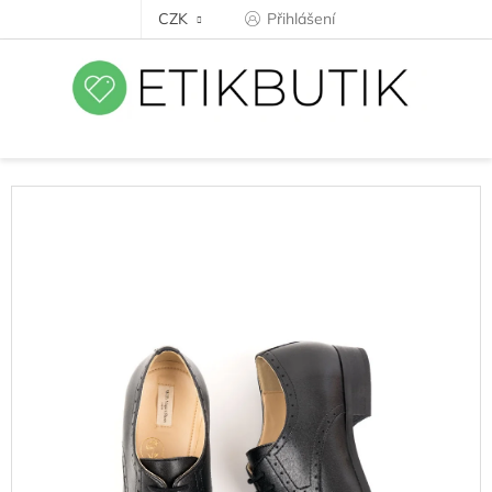
Přejít
CZK
Přihlášení
na
obsah