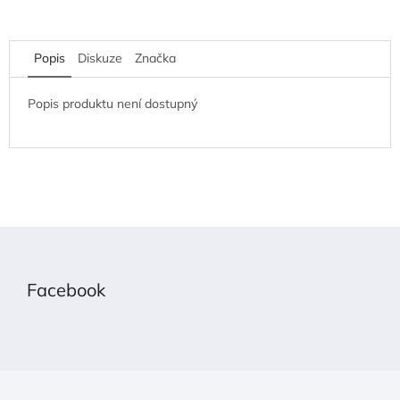
Popis
Diskuze
Značka
Popis produktu není dostupný
Z
á
p
Facebook
a
t
í