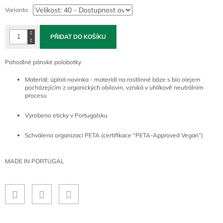
cena:
Varianta
PŘIDAT DO KOŠÍKU
Pohodlné pánské polobotky
Materiál: úplná novinka - materiál na rostlinné báze s bio olejem
pocházejícím z organických obilovin, vzniká v uhlíkově neutrálním
procesu
Vyrobeno eticky v Portugalsku
Schváleno organizací PETA (certifikace “PETA-Approved Vegan”)
MADE IN PORTUGAL