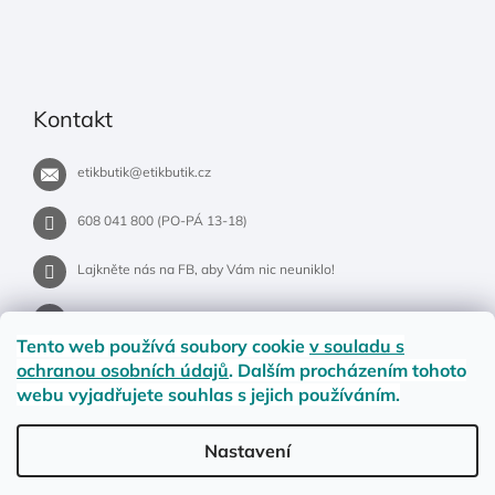
Kontakt
etikbutik
@
etikbutik.cz
608 041 800 (PO-PÁ 13-18)
Lajkněte nás na FB, aby Vám nic neuniklo!
etikbutik.cz
Tento web používá soubory cookie
v souladu s
ochranou osobních údajů
. Dalším procházením tohoto
webu vyjadřujete souhlas s jejich používáním.
Příběh EtikButiku
Vše o nákupu
Dostupnost zboží
Nastavení
Materiály a velikosti
Jak na vrácení nebo reklamaci?
Obchodní podmínky
Ochrana osobních údajů