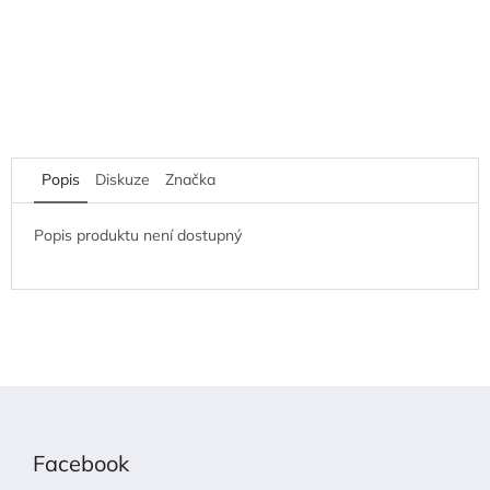
Popis
Diskuze
Značka
Popis produktu není dostupný
Z
á
p
Facebook
a