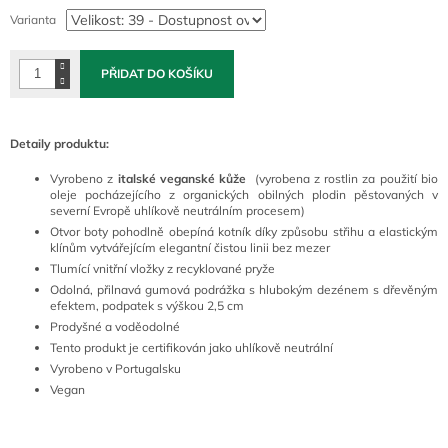
cena:
Varianta
PŘIDAT DO KOŠÍKU
Detaily produktu:
Vyrobeno z
italské veganské kůže
(vyrobena z rostlin za použití bio
oleje pocházejícího z organických obilných plodin pěstovaných v
severní Evropě uhlíkově neutrálním procesem)
Otvor boty pohodlně obepíná kotník díky způsobu střihu a elastickým
klínům vytvářejícím elegantní čistou linii bez mezer
Tlumící vnitřní vložky z recyklované pryže
Odolná, přilnavá gumová podrážka s hlubokým dezénem s dřevěným
efektem, podpatek s výškou 2,5 cm
Prodyšné a voděodolné
Tento produkt je certifikován jako uhlíkově neutrální
Vyrobeno v Portugalsku
Vegan