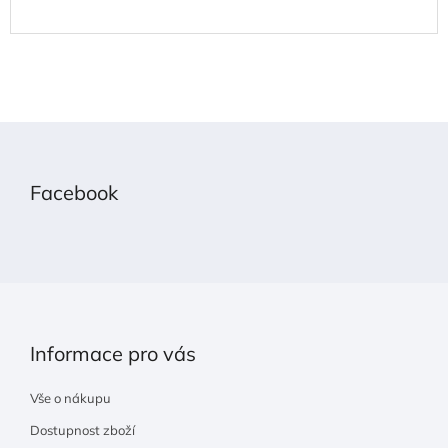
Z
á
p
Facebook
a
t
í
Informace pro vás
Vše o nákupu
Dostupnost zboží