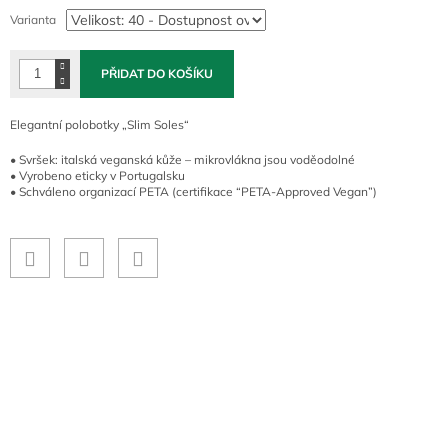
cena:
Varianta
PŘIDAT DO KOŠÍKU
Elegantní polobotky „Slim Soles“
• Svršek: italská veganská kůže – mikrovlákna jsou voděodolné
• Vyrobeno eticky v Portugalsku
• Schváleno organizací PETA (certifikace “PETA-Approved Vegan”)