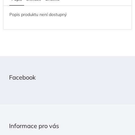
Popis produktu není dostupný
Z
á
p
Facebook
a
t
í
Informace pro vás