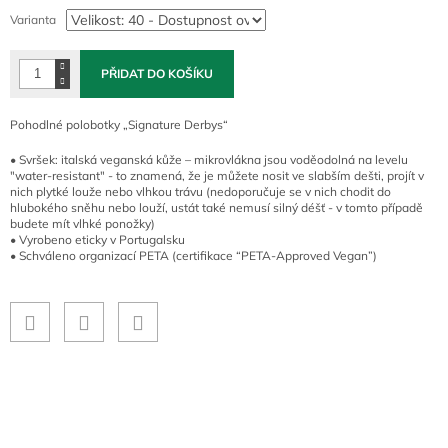
cena:
Varianta
PŘIDAT DO KOŠÍKU
Pohodlné polobotky „Signature Derbys“
• Svršek: italská veganská kůže – mikrovlákna jsou voděodolná na levelu
"water-resistant" - to znamená, že je můžete nosit ve slabším dešti, projít v
nich plytké louže nebo vlhkou trávu (nedoporučuje se v nich chodit do
hlubokého sněhu nebo louží, ustát také nemusí silný déšť - v tomto případě
budete mít vlhké ponožky)
• Vyrobeno eticky v Portugalsku
• Schváleno organizací PETA (certifikace “PETA-Approved Vegan”)