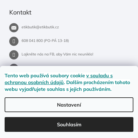
Kontakt
etikbutik
@
etikbutik.cz
608 041 800 (PO-PÁ 13-18)
Lajkněte nás na FB, aby Vám nic neuniklo!
etikbutik.cz
Tento web používá soubory cookie
v souladu s
ochranou osobních údajů
. Dalším procházením tohoto
webu vyjadřujete souhlas s jejich používáním.
Příběh EtikButiku
Vše o nákupu
Dostupnost zboží
Nastavení
Materiály a velikosti
Jak na vrácení nebo reklamaci?
Obchodní podmínky
Ochrana osobních údajů
LETNÍ DOPRAVA ZDARMA pro objednávky nad 900,- na pobočky
Souhlasím
Zásilkovny. Přejeme krásné léto!☀️