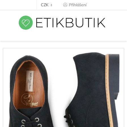
Přejít
CZK
Přihlášení
na
obsah