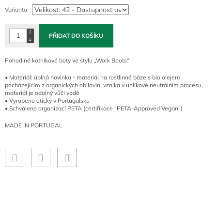
cena:
Varianta
PŘIDAT DO KOŠÍKU
Pohodlné kotníkové boty ve stylu „Work Boots“
• Materiál: úplná novinka - materiál na rostlinné báze s bio olejem
pocházejícím z organických obilovin, vzniká v uhlíkově neutrálním procesu,
materiál je odolný vůči vodě
• Vyrobeno eticky v Portugalsku
• Schváleno organizací PETA (certifikace “PETA-Approved Vegan”)
MADE IN PORTUGAL