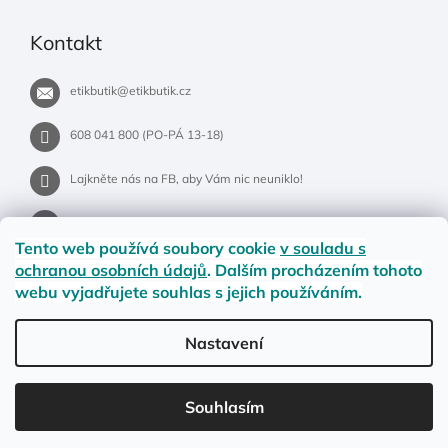
Kontakt
etikbutik
@
etikbutik.cz
608 041 800 (PO-PÁ 13-18)
Lajkněte nás na FB, aby Vám nic neuniklo!
etikbutik.cz
Tento web používá soubory cookie
v souladu s
ochranou osobních údajů
. Dalším procházením tohoto
webu vyjadřujete souhlas s jejich používáním.
Příběh EtikButiku
Vše o nákupu
Dostupnost zboží
Nastavení
Materiály a velikosti
Jak na vrácení nebo reklamaci?
Obchodní podmínky
Ochrana osobních údajů
LETNÍ DOPRAVA ZDARMA pro objednávky nad 900,- na pobočky
Souhlasím
Zásilkovny. Přejeme krásné léto!☀️