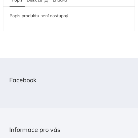
Popis produktu není dostupný
Z
á
p
Facebook
a
t
í
Informace pro vás