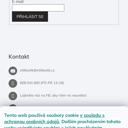
E-mail
PŘIHLÁSIT SE
Kontakt
etikbutik
@
etikbutik.cz
608 041 800 (PO-PÁ 13-18)
Lajkněte nás na FB, aby Vám nic neuniklo!
etikbutik.cz
Tento web používá soubory cookie
v souladu s
ochranou osobních údajů
. Dalším procházením tohoto
webu vyjadřujete souhlas s jejich používáním.