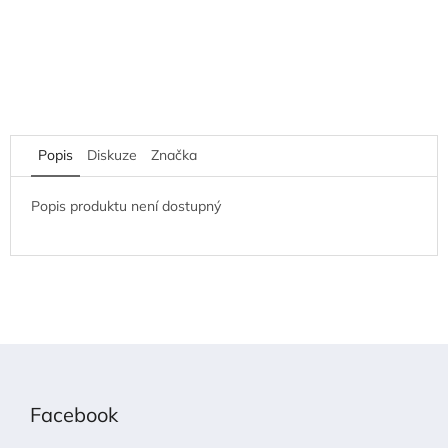
Popis
Diskuze
Značka
Popis produktu není dostupný
Z
á
p
Facebook
a
t