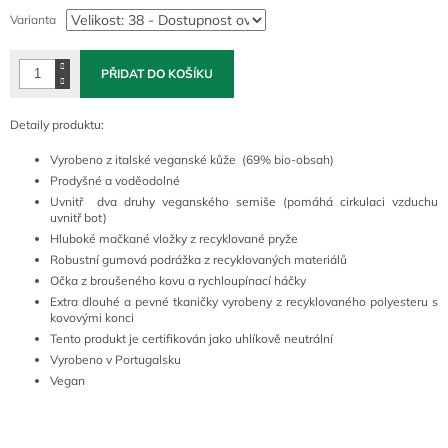
cena:
Varianta
PŘIDAT DO KOŠÍKU
Detaily produktu:
Vyrobeno z italské veganské kůže (69% bio-obsah)
Prodyšné a voděodolné
Uvnitř dva druhy veganského semiše (pomáhá cirkulaci vzduchu
uvnitř bot)
Hluboké mačkané vložky z recyklované pryže
Robustní gumová podrážka z recyklovaných materiálů
Očka z broušeného kovu a rychloupínací háčky
Extra dlouhé a pevné tkaničky vyrobeny z recyklovaného polyesteru s
kovovými konci
Tento produkt je certifikován jako uhlíkově neutrální
Vyrobeno v Portugalsku
Vegan