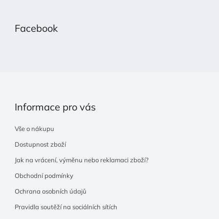
á
p
Facebook
a
t
í
Informace pro vás
Vše o nákupu
Dostupnost zboží
Jak na vrácení, výměnu nebo reklamaci zboží?
Obchodní podmínky
Ochrana osobních údajů
Pravidla soutěží na sociálních sítích