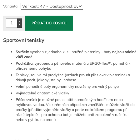
cena:
Varianta
PŘIDAT DO KOŠÍKU
Sportovní tenisky
Svršek:
vyroben z jednoho kusu pružné pleteniny - boty
nejsou odolné
vůči vodě
Podrážka:
vyrobena z pěnového materiálu ERGO-flex™, pomáhá k
přirozenému pohybu
Tenisky jsou velmi prodyšné (vzduch proudí přes oka v pletenině) a
dávají pocit, jakoby jste byli naboso
Velmi pohodlné boty ergonomicky navrženy pro volný pohyb
Vyjímatelné anatomické vložky
Péče:
svršek je možné pouze otřít namočeným hadříkem nebo
mýdlovou vodou. V extrémních případech znečištění můžete vložit do
pračky (předtím vyjmněte vložky a perte na krátkém programu při
nízké teplotě - pro ochranu bot je můžete prát zabalené v ručníku
nebo v pytlíku na praní)