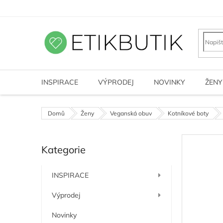
Přejít
na
obsah
INSPIRACE
VÝPRODEJ
NOVINKY
ŽENY
Domů
Ženy
Veganská obuv
Kotníkové boty
P
Kategorie
o
Přeskočit
kategorie
s
t
INSPIRACE
r
a
Výprodej
n
n
Novinky