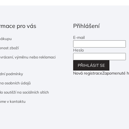
rmace pro vás
Přihlášení
E-mail
nákupu
nost zboží
Heslo
 vrácení, výměnu nebo reklamaci
PŘIHLÁSIT SE
Nová registrace
Zapomenuté h
dní podmínky
a osobních údajů
a soutěží na sociálních sítích
ňme v kontaktu