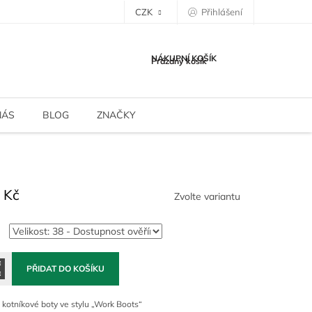
CZK
Přihlášení
NÁKUPNÍ KOŠÍK
Prázdný košík
NÁS
BLOG
ZNAČKY
 Kč
Zvolte variantu
PŘIDAT DO KOŠÍKU
kotníkové boty ve stylu „Work Boots“