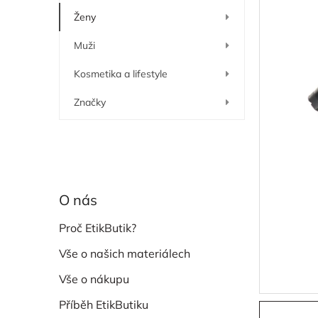
í
Ženy
p
a
Muži
n
e
Kosmetika a lifestyle
l
Značky
O nás
Proč EtikButik?
Vše o našich materiálech
Vše o nákupu
Příběh EtikButiku