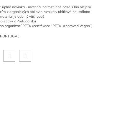
l: úplná novinka - materiál na rostlinné báze s bio olejem
cím z organických obilovin, vzniká v uhlíkově neutrálním
materiál je odolný vůči vodě
o eticky v Portugalsku
no organizací PETA (certifikace “PETA-Approved Vegan”)
 PORTUGAL