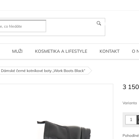
HLEDAT
MUŽI
KOSMETIKA A LIFESTYLE
KONTAKT
O 
Dámské černé kotníkové boty „Work Boots Black“
3 150
Měrná
cena:
Varianta
Pohodlné 