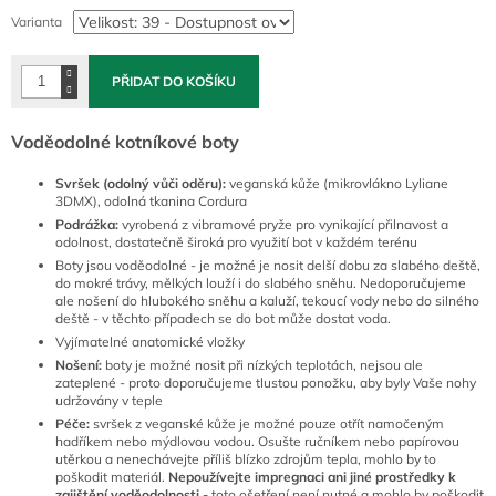
cena:
Varianta
PŘIDAT DO KOŠÍKU
Voděodolné kotníkové boty
Svršek (odolný vůči oděru):
veganská kůže (mikrovlákno Lyliane
3DMX), odolná tkanina Cordura
Podrážka:
vyrobená z vibramové pryže pro vynikající přilnavost a
odolnost, dostatečně široká pro využití bot v každém terénu
Boty jsou voděodolné - je možné je nosit delší dobu za slabého deště,
do mokré trávy, mělkých louží i do slabého sněhu. Nedoporučujeme
ale nošení do hlubokého sněhu a kaluží, tekoucí vody nebo do silného
deště - v těchto případech se do bot může dostat voda.
Vyjímatelné anatomické vložky
Nošení:
boty je možné nosit při nízkých teplotách, nejsou ale
zateplené - proto doporučujeme tlustou ponožku, aby byly Vaše nohy
udržovány v teple
Péče:
svršek z veganské kůže je možné pouze otřít namočeným
hadříkem nebo mýdlovou vodou. Osušte ručníkem nebo papírovou
utěrkou a nenechávejte příliš blízko zdrojům tepla, mohlo by to
poškodit materiál.
Nepoužívejte impregnaci ani jiné prostředky k
zajištění voděodolnosti -
toto ošetření není nutné a mohlo by poškodit