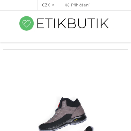
Přejít
CZK
Přihlášení
na
obsah