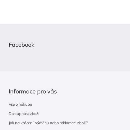
Z
á
p
Facebook
a
t
í
Informace pro vás
Vše o nákupu
Dostupnost zboží
Jak na vrácení, výměnu nebo reklamaci zboží?