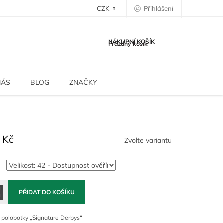
CZK
Přihlášení
NÁKUPNÍ KOŠÍK
Prázdný košík
NÁS
BLOG
ZNAČKY
 Kč
Zvolte variantu
PŘIDAT DO KOŠÍKU
 polobotky „Signature Derbys“