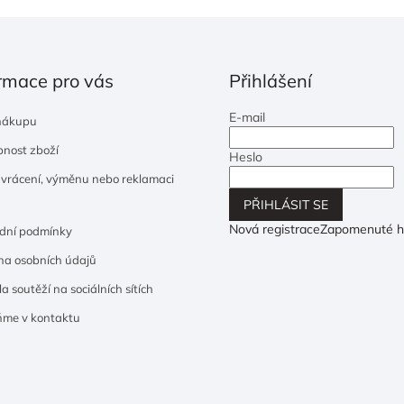
rmace pro vás
Přihlášení
E-mail
nákupu
nost zboží
Heslo
 vrácení, výměnu nebo reklamaci
PŘIHLÁSIT SE
Nová registrace
Zapomenuté h
dní podmínky
a osobních údajů
a soutěží na sociálních sítích
ňme v kontaktu