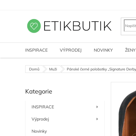
Přejít
na
obsah
INSPIRACE
VÝPRODEJ
NOVINKY
ŽENY
Domů
Muži
Pánské černé polobotky „Signature Derb
P
Kategorie
o
Přeskočit
kategorie
s
t
INSPIRACE
r
a
Výprodej
n
n
Novinky