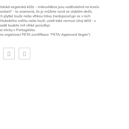
 italská veganská kůže – mikrovlákna jsou voděodolná na levelu
sistant" - to znamená, že je můžete nosit ve slabším dešti,
nich plytké louže nebo vlhkou trávu (nedoporučuje se v nich
 hlubokého sněhu nebo louží, ustát také nemusí silný déšť - v
padě budete mít vlhké ponožky)
o eticky v Portugalsku
no organizací PETA (certifikace “PETA-Approved Vegan”)