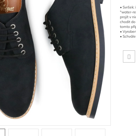
• Svršek:
"water-re
projít v 
chodit do
tomto pří
• Vyroben
• Schvále