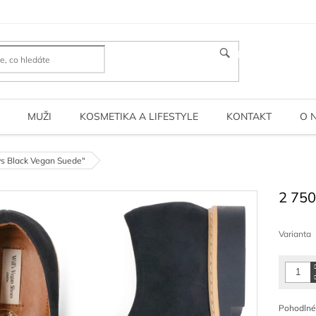
HLEDAT
MUŽI
KOSMETIKA A LIFESTYLE
KONTAKT
O 
ys Black Vegan Suede"
2 750
Měrná
cena:
Varianta
Pohodlné