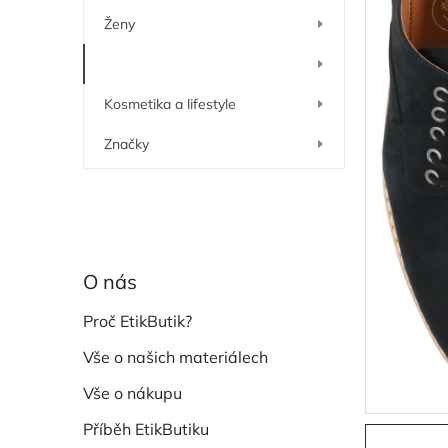
í
Ženy
p
a
Muži
n
e
Kosmetika a lifestyle
l
Značky
O nás
Proč EtikButik?
Vše o našich materiálech
Vše o nákupu
Příběh EtikButiku