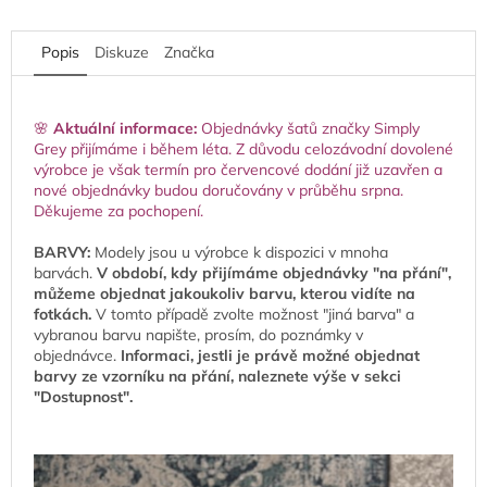
Popis
Diskuze
Značka
🌸
Aktuální informace:
Objednávky šatů značky Simply
Grey přijímáme i během léta. Z důvodu celozávodní dovolené
výrobce je však termín pro červencové dodání již uzavřen a
nové objednávky budou doručovány v průběhu srpna.
Děkujeme za pochopení.
BARVY:
Modely jsou u výrobce k dispozici v mnoha
barvách.
V období, kdy přijímáme objednávky "na přání",
můžeme objednat jakoukoliv barvu, kterou vidíte na
fotkách.
V tomto případě zvolte možnost "jiná barva" a
vybranou barvu napište, prosím, do poznámky v
objednávce.
Informaci, jestli je právě možné objednat
barvy ze vzorníku na přání, naleznete výše v sekci
"Dostupnost".