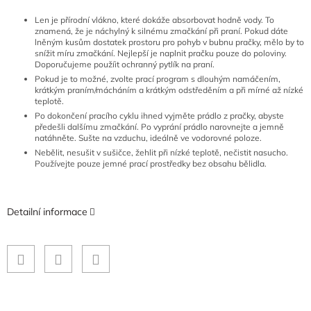
Len je přírodní vlákno, které dokáže absorbovat hodně vody. To
znamená, že je náchylný k silnému zmačkání při praní. Pokud dáte
lněným kusům dostatek prostoru pro pohyb v bubnu pračky, mělo by to
snížit míru zmačkání. Nejlepší je naplnit pračku pouze do poloviny.
Doporučujeme použíit ochranný pytlík na praní.
Pokud je to možné, zvolte prací program s dlouhým namáčením,
krátkým praním/mácháním a krátkým odstředěním a při mírné až nízké
teplotě.
Po dokončení pracího cyklu ihned vyjměte prádlo z pračky, abyste
předešli dalšímu zmačkání. Po vyprání prádlo narovnejte a jemně
natáhněte. Sušte na vzduchu, ideálně ve vodorovné poloze.
Nebělit, nesušit v sušičce, žehlit při nízké teplotě, nečistit nasucho.
P
oužívejte pouze jemné prací prostředky bez obsahu bělidla.
Detailní informace