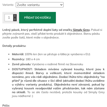
cena:
Varianta
PŘIDAT DO KOŠÍKU
Lněný pásek, který perfektně doplní šaty od značky
Simply Grey
.
Pokud si
přejete zvýraznit pas, stačí přidat tento produkt k objednávce. Barvu pásku
zvolte podle šatů, které máte v objednávce.
Detaily produktu:
Materiál:
100% len
(len se pěstuje a látka je vyrobena v EU)
Rozměry:
180 x 4 cm
Země původu:
Vyrobeno v rodinné firmě na Slovensku
DOSTUPNOST:
Skladem míváme vybrané kousky, které jsou k
dispozici ihned. Barvy a velikosti, které momentálně skladem
nemáme, pro vás rádi objednáme. Dodací lhůta této objednávky "na
přání" je různá dle situace v šicí dílně (aktuální dodací lhůtu uvádíme
u výběru varianty produktu). Objednávka není závazná, pokud by
vybraný kousek neodpovídal vašim představám, tak nám zůstane
na skladě.
To se ale často nestává, protože kousky od Simply Grey
jsou nádherné :)
Péče: