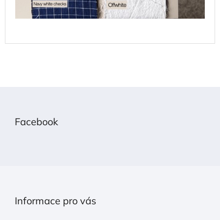
Z
á
p
Facebook
a
t
í
Informace pro vás