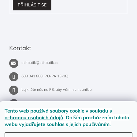
PŘIHLÁSIT SE
Kontakt
etikbutik
@
etikbutik.cz
608 041 800 (PO-PÁ 13-18)
Lajkněte nás na FB, aby Vám nic neuniklo!
etikbutik.cz
Tento web používá soubory cookie
v souladu s
ochranou osobních údajů
. Dalším procházením tohoto
webu vyjadřujete souhlas s jejich používáním.
Příběh EtikButiku
Vše o nákupu
Dostupnost zboží