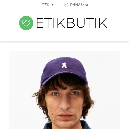
Přejít
CZK
Přihlášení
na
obsah