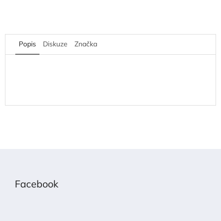
Popis
Diskuze
Značka
Z
á
p
Facebook
a
t
í