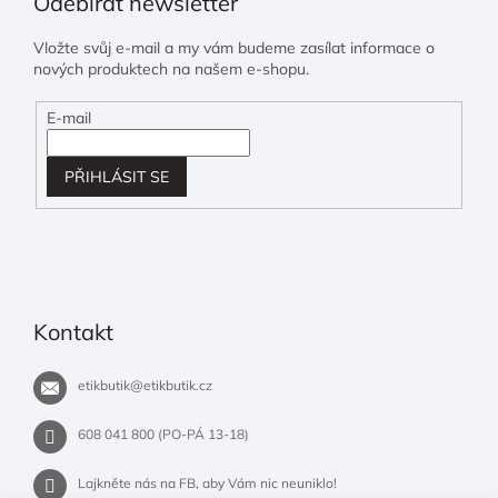
Odebírat newsletter
Vložte svůj e-mail a my vám budeme zasílat informace o
nových produktech na našem e-shopu.
E-mail
PŘIHLÁSIT SE
Kontakt
etikbutik
@
etikbutik.cz
608 041 800 (PO-PÁ 13-18)
Lajkněte nás na FB, aby Vám nic neuniklo!