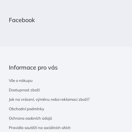
Z
á
p
Facebook
a
t
í
Informace pro vás
Vše o nákupu
Dostupnost zboží
Jak na vrácení, výměnu nebo reklamaci zboží?
Obchodní podmínky
Ochrana osobních údajů
Pravidla soutěží na sociálních sítích