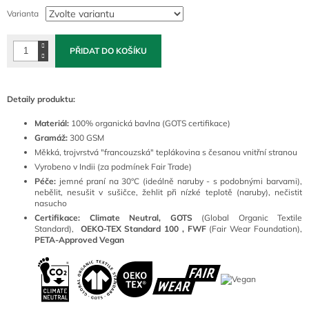
cena:
Varianta
PŘIDAT DO KOŠÍKU
Detaily produktu:
Materiál:
100
% organická bavlna (GOTS certifikace)
Gramáž:
300 GSM
Měkká, trojvrstvá "francouzská" teplákovina s česanou vnitřní stranou
Vyrobeno v Indii (za podmínek Fair Trade)
Péče:
jemné praní na 30°C (ideálně naruby - s podobnými barvami),
nebělit, nesušit v sušičce, žehlit při nízké teplotě (naruby), nečistit
nasucho
Certifikace: Climate Neutral, GOTS
(
Global Organic Textile
Standard),
OEKO-TEX Standard 100 ,
FWF
(Fair Wear Foundation),
PETA-Approved Vegan