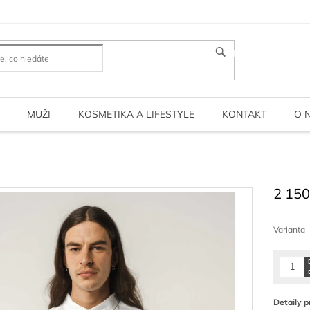
HLEDAT
MUŽI
KOSMETIKA A LIFESTYLE
KONTAKT
O 
2 150
Měrná
cena:
Varianta
Detaily p