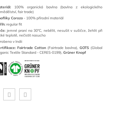
ateriál:
100% organická bavlna (bavlna z ekologického
mědělství, fair trade)
oflíky Corozo
-
100% přírodní materiál
řih:
regular fit
če:
jemné praní na 30°C, nebělit, nesušit v sušičce, žehlit při
zké teplotě, nečistit nasucho
robeno v Indii
rtifikace: Fairtrade Cotton
(Fairtrade bavlna),
GOTS
(Global
ganic Textile Standard - CERES-0199),
Grüner Knopf