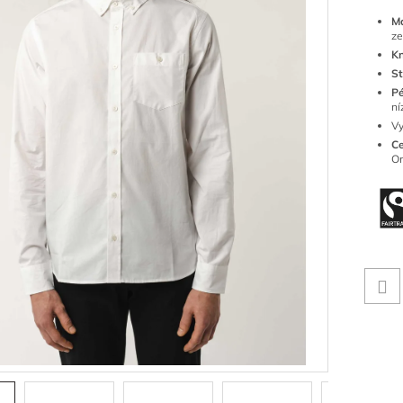
M
ze
Kn
St
Pé
ní
Vy
Ce
Or