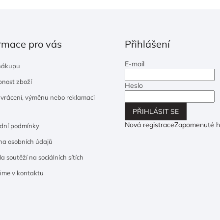
rmace pro vás
Přihlášení
E-mail
nákupu
nost zboží
Heslo
 vrácení, výměnu nebo reklamaci
PŘIHLÁSIT SE
Nová registrace
Zapomenuté h
dní podmínky
a osobních údajů
a soutěží na sociálních sítích
ňme v kontaktu