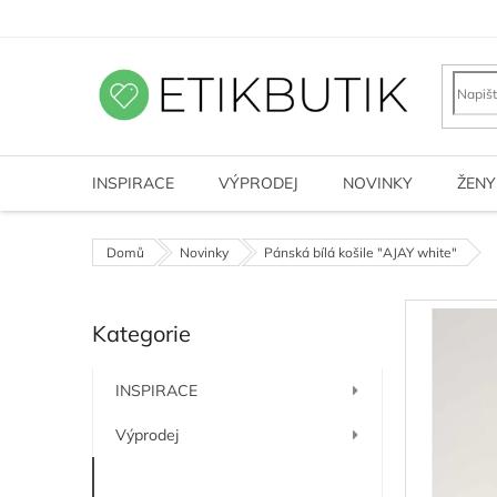
Přejít
na
obsah
INSPIRACE
VÝPRODEJ
NOVINKY
ŽENY
Domů
Novinky
Pánská bílá košile "AJAY white"
P
Kategorie
o
Přeskočit
kategorie
s
t
INSPIRACE
r
a
Výprodej
n
n
Novinky