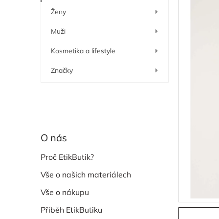
í
Ženy
p
a
Muži
n
e
Kosmetika a lifestyle
l
Značky
O nás
Proč EtikButik?
Vše o našich materiálech
Vše o nákupu
Příběh EtikButiku