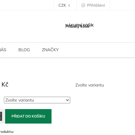
CZK
Přihlášení
NÁKUPNÍ KOŠÍK
Prázdný košík
NÁS
BLOG
ZNAČKY
 Kč
Zvolte variantu
PŘIDAT DO KOŠÍKU
roduktu: