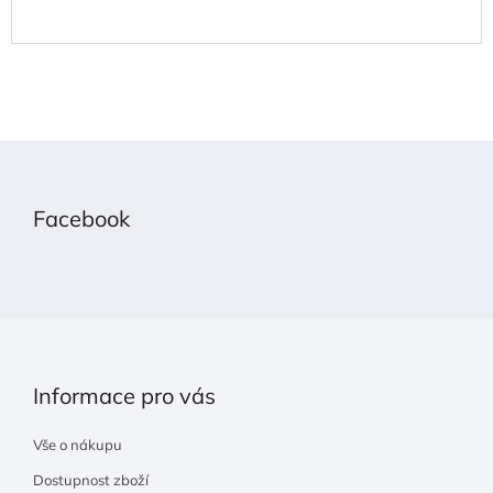
Z
á
p
Facebook
a
t
í
Informace pro vás
Vše o nákupu
Dostupnost zboží