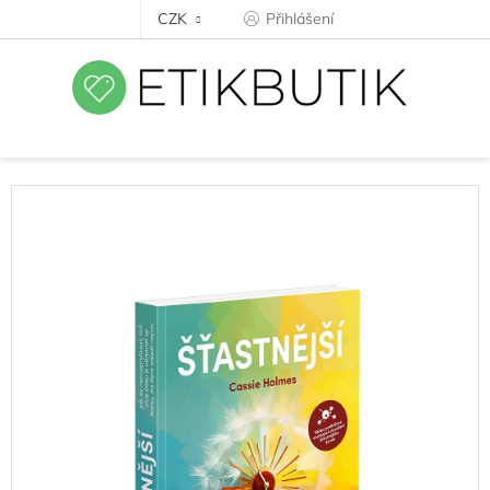
Přejít
CZK
Přihlášení
na
obsah