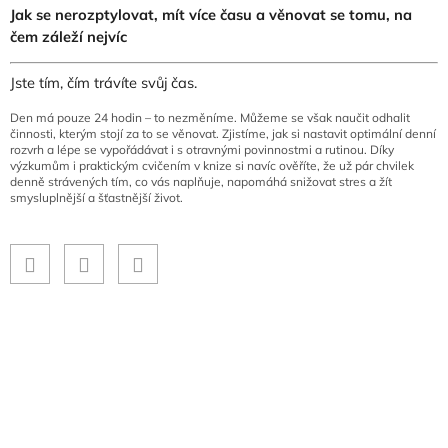
Jak se nerozptylovat, mít více času a věnovat se tomu, na
čem záleží nejvíc
Jste tím, čím trávíte svůj čas.
Den má pouze 24 hodin – to nezměníme. Můžeme se však naučit odhalit
činnosti, kterým stojí za to se věnovat. Zjistíme, jak si nastavit optimální denní
rozvrh a lépe se vypořádávat i s otravnými povinnostmi a rutinou. Díky
výzkumům i praktickým cvičením v knize si navíc ověříte, že už pár chvilek
denně strávených tím, co vás naplňuje, napomáhá snižovat stres a žít
smysluplnější a šťastnější život.