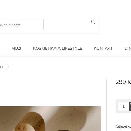
HLEDAT
MUŽI
KOSMETIKA A LIFESTYLE
KONTAKT
O 
l)
299 
Měrná
cena:
Sójová sv