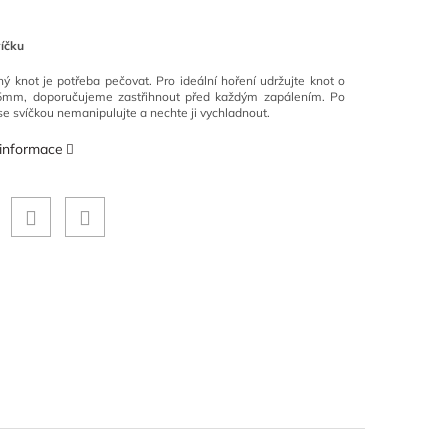
víčku
ý knot je potřeba pečovat. Pro ideální hoření udržujte knot o
5mm, doporučujeme zastřihnout před každým zapálením. Po
se svíčkou nemanipulujte a nechte ji vychladnout.
 informace