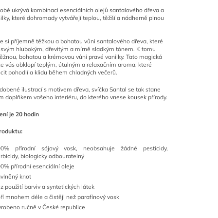
sobě ukrývá kombinaci esenciálních olejů santalového dřeva a
ilky, které dohromady vytvářejí teplou, těžší a nádherně plnou
e si příjemně těžkou a bohatou vůni santalového dřeva, které
 svým hlubokým, dřevitým a mírně sladkým tónem. K tomu
něžnou, bohatou a krémovou vůni pravé vanilky. Tato magická
 vás obklopí teplým, útulným a relaxačním aroma, které
cit pohodlí a klidu během chladných večerů.
zdobené ilustrací s motivem dřeva, svíčka Santal se tak stane
 doplňkem vašeho interiéru, do kterého vnese kousek přírody.
ní je 20 hodin
roduktu:
00% přírodní sójový vosk, neobsahuje žádné pesticidy,
rbicidy, biologicky odbouratelný
0% přírodní esenciální oleje
vlněný knot
z použití barviv a syntetických látek
ří mnohem déle a čistěji než parafínový vosk
robeno ručně v České republice