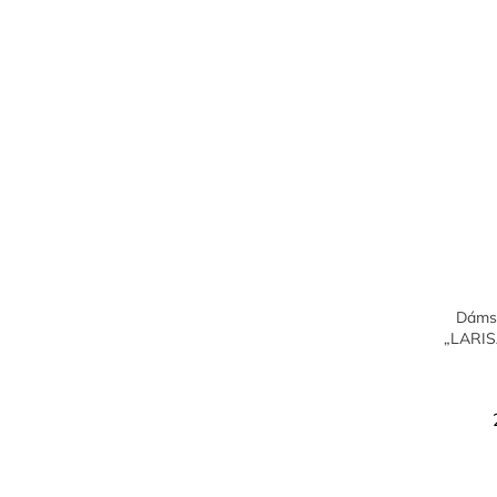
Dámsk
„LARIS