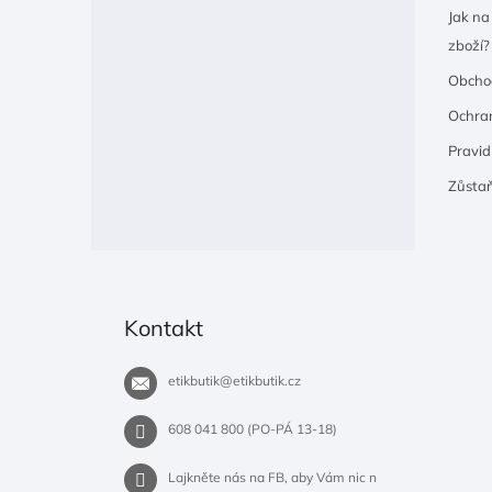
Jak na
zboží?
Obcho
Ochran
Pravidl
Zůsta
Kontakt
etikbutik
@
etikbutik.cz
608 041 800 (PO-PÁ 13-18)
Lajkněte nás na FB, aby Vám nic n