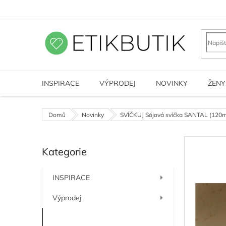
Přejít
na
obsah
INSPIRACE
VÝPRODEJ
NOVINKY
ŽENY
Domů
Novinky
SVÍČKUJ Sójová svíčka SANTAL (120m
P
Kategorie
o
Přeskočit
kategorie
s
t
INSPIRACE
r
a
Výprodej
n
n
Novinky