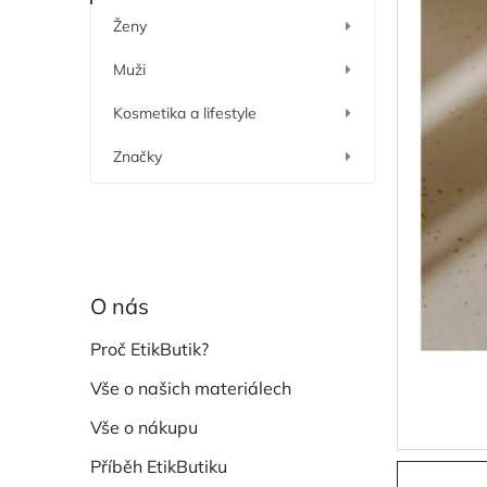
í
Ženy
p
a
Muži
n
e
Kosmetika a lifestyle
l
Značky
O nás
Proč EtikButik?
Vše o našich materiálech
Vše o nákupu
Příběh EtikButiku