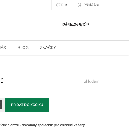
CZK
Přihlášení
NÁKUPNÍ KOŠÍK
Prázdný košík
NÁS
BLOG
ZNAČKY
Kč
Skladem
PŘIDAT DO KOŠÍKU
íčka Santal - dokonalý společník pro chladné večery.