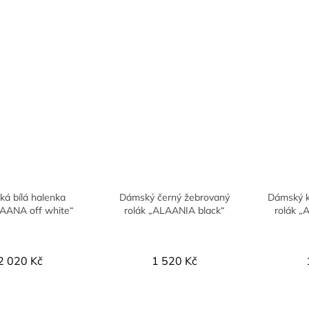
á bílá halenka
Dámský černý žebrovaný
Dámský k
AANA off white“
rolák „ALAANIA black“
rolák „
2 020 Kč
1 520 Kč