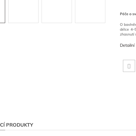
Péče o s
O bavlněn
délce 4–
zhasnutí 
Detailní
ÍCÍ PRODUKTY