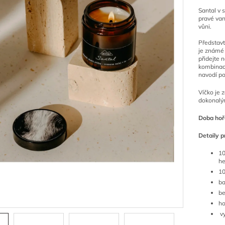
Santal v 
pravé van
vůni.
Představt
je známé
přidejte 
kombinace
navodí po
Víčko je 
dokonalým
Doba hoře
Detaily p
1
he
10
ba
be
ho
vy