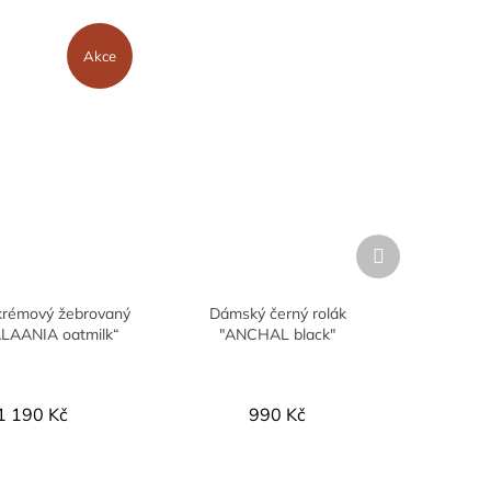
Akce
Další
produkt
rémový žebrovaný
Dámský černý rolák
ALAANIA oatmilk“
"ANCHAL black"
1 190 Kč
990 Kč