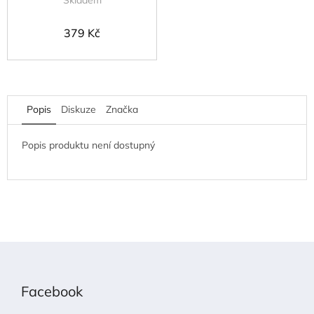
Skladem
379 Kč
Popis
Diskuze
Značka
Popis produktu není dostupný
Z
á
p
Facebook
a
t