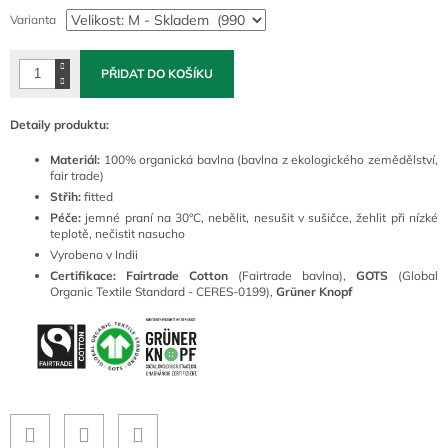
cena:
Varianta
PŘIDAT DO KOŠÍKU
Detaily produktu:
Materiál:
100% organická bavlna (bavlna z ekologického zemědělství,
fair trade)
Střih:
fitted
Péče:
jemné praní na 30°C, nebělit, nesušit v sušičce, žehlit při nízké
teplotě, nečistit nasucho
Vyrobeno v Indii
Certifikace: Fairtrade Cotton
(Fairtrade bavlna),
GOTS
(Global
Organic Textile Standard - CERES-0199),
Grüner Knopf