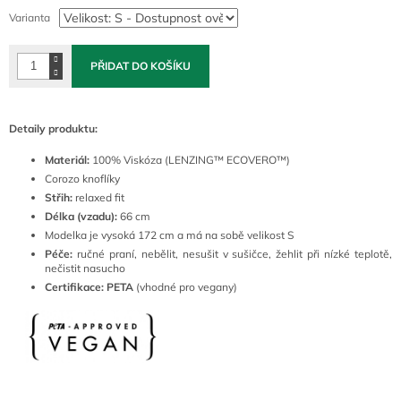
cena:
Varianta
PŘIDAT DO KOŠÍKU
Detaily produktu:
Materiál:
100% Viskóza (LENZING™ ECOVERO™)
Corozo knoflíky
Střih:
relaxed fit
Délka (vzadu):
66 cm
Modelka je vysoká 172 cm a má na sobě velikost S
Péče:
ručné
praní
, nebělit, nesušit v sušičce, žehlit při nízké teplotě,
nečistit nasucho
Certifikace: PETA
(vhodné pro vegany)