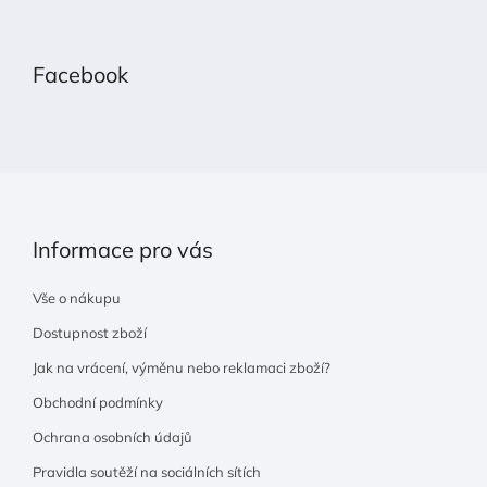
Z
á
p
Facebook
a
t
í
Informace pro vás
Vše o nákupu
Dostupnost zboží
Jak na vrácení, výměnu nebo reklamaci zboží?
Obchodní podmínky
Ochrana osobních údajů
Pravidla soutěží na sociálních sítích