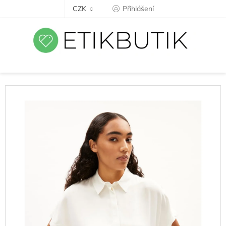
Přejít
CZK
Přihlášení
na
obsah