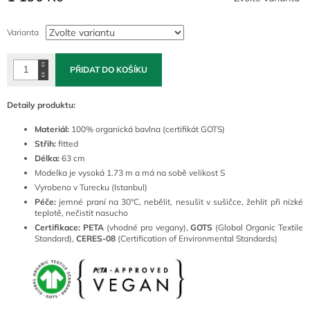
Měrná
cena:
Varianta
PŘIDAT DO KOŠÍKU
Detaily produktu:
Materiál:
100% organická bavlna (certifikát GOTS)
Střih:
fitted
Délka:
63 cm
Modelka je vysoká 1.73 m a má na sobě velikost S
Vyrobeno v Turecku (Istanbul)
Péče:
jemné praní na 30°C, nebělit, nesušit v sušičce, žehlit při nízké
teplotě, nečistit nasucho
Certifikace: PETA
(vhodné pro vegany),
GOTS
(Global Organic Textile
Standard),
CERES-08
(Certification of Environmental Standards)