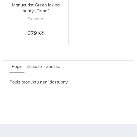
Manucurist Green lak na
nehty „Orme"
Skladem
379 Kč
Popis
Diskuze
Značka
Popis produktu není dostupný
Z
á