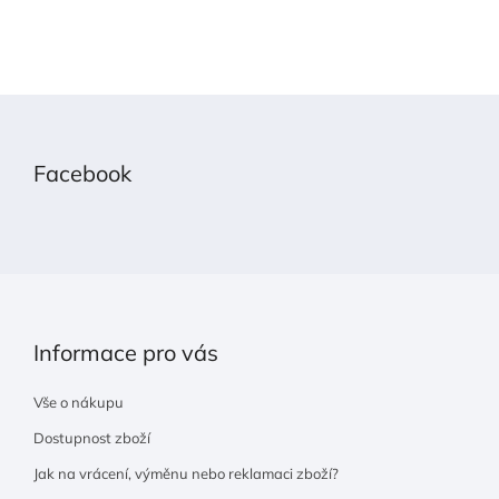
Z
á
p
Facebook
a
t
í
Informace pro vás
Vše o nákupu
Dostupnost zboží
Jak na vrácení, výměnu nebo reklamaci zboží?