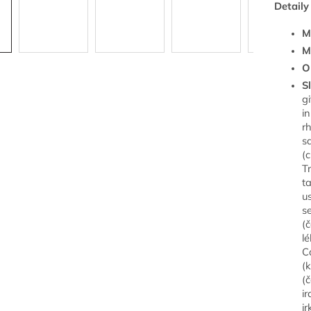
Detaily
M
M
O
S
g
i
r
s
(
T
t
u
s
(
l
C
(
(
i
ir