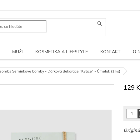
HLEDAT
MUŽI
KOSMETIKA A LIFESTYLE
KONTAKT
O 
sombs Semínkové bomby - Dárková dekorace "Kytice" - Čmelák (1 ks)
129 
Měrná
cena:
Originá