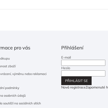
rmace pro vás
Přihlášení
E-mail
nákupu
nost zboží
Heslo
 vrácení, výměnu nebo reklamaci
PŘIHLÁSIT SE
Nová registrace
Zapomenuté h
dní podmínky
a osobních údajů
a soutěží na sociálních sítích