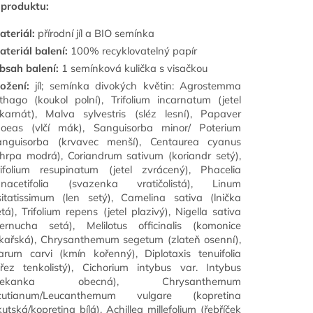
 produktu:
ateriál:
přírodní jíl a BIO semínka
ateriál balení:
100% recyklovatelný papír
bsah balení:
1 semínková kulička s visačkou
ložení:
jíl; semínka divokých květin: Agrostemma
ithago (koukol polní), Trifolium incarnatum (jetel
nkarnát), Malva sylvestris (sléz lesní), Papaver
hoeas (vlčí mák), Sanguisorba minor/ Poterium
anguisorba (krvavec menší), Centaurea cyanus
chrpa modrá), Coriandrum sativum (koriandr setý),
rifolium resupinatum (jetel zvrácený), Phacelia
anacetifolia (svazenka vratičolistá), Linum
sitatissimum (len setý), Camelina sativa (lnička
etá), Trifolium repens (jetel plazivý), Nigella sativa
černucha setá), Melilotus officinalis (komonice
ékařská), Chrysanthemum segetum (zlateň osenní),
arum carvi (kmín kořenný), Diplotaxis tenuifolia
křez tenkolistý), Cichorium intybus var. Intybus
čekanka obecná), Chrysanthemum
rcutianum/Leucanthemum vulgare (kopretina
kutská/kopretina bílá), Achillea millefolium (řebříček