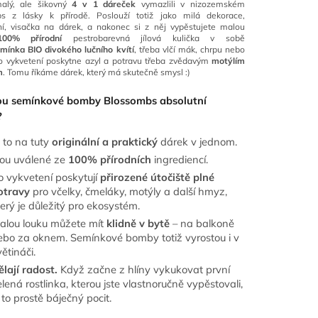
alý, ale šikovný
4 v 1 dáreček
vymazlili v nizozemském
s z lásky k přírodě. Poslouží totiž jako milá dekorace,
ní, visačka na dárek, a nakonec si z něj vypěstujete malou
100% přírodní
pestrobarevná jílová kulička v sobě
mínka BIO divokého lučního kvítí
, třeba vlčí mák, chrpu nebo
po vykvetení poskytne azyl a potravu třeba zvědavým
motýlím
m
. Tomu říkáme dárek, který má skutečně smysl :)
sou semínkové bomby Blossombs absolutní
?
e to na tuty
originální a praktický
dárek v jednom.
sou uválené ze
100% přírodních
ingrediencí.
o vykvetení poskytují
přirozené útočiště plné
otravy
pro včelky, čmeláky, motýly a další hmyz,
terý je důležitý pro ekosystém.
alou louku můžete mít
klidně v bytě
– na balkoně
ebo za oknem. Semínkové bomby totiž vyrostou i v
ětináči.
ělají radost.
Když začne z hlíny vykukovat první
lená rostlinka, kterou jste vlastnoručně vypěstovali,
 to prostě báječný pocit.