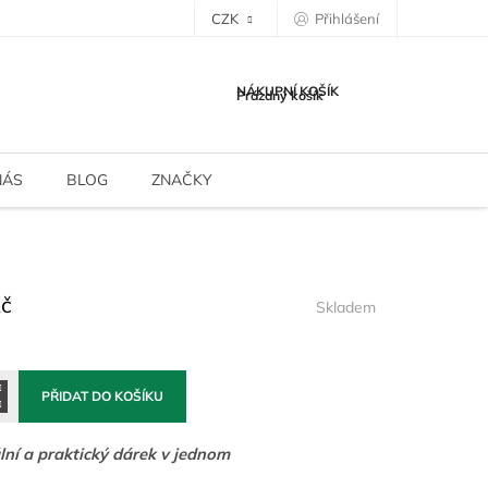
CZK
Přihlášení
NÁKUPNÍ KOŠÍK
Prázdný košík
NÁS
BLOG
ZNAČKY
Kč
Skladem
PŘIDAT DO KOŠÍKU
lní a praktický dárek v jednom