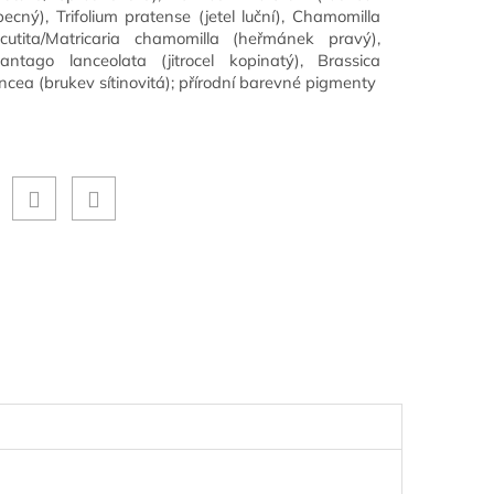
becný), Trifolium pratense (jetel luční), Chamomilla
ecutita/Matricaria chamomilla (heřmánek pravý),
lantago lanceolata (jitrocel kopinatý), Brassica
uncea (brukev sítinovitá); přírodní barevné pigmenty