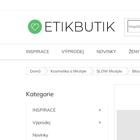
Přejít
na
obsah
INSPIRACE
VÝPRODEJ
NOVINKY
ŽENY
Domů
Kosmetika a lifestyle
SLOW lifestyle
Blos
P
Kategorie
o
Přeskočit
kategorie
s
t
INSPIRACE
r
a
Výprodej
n
n
Novinky