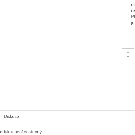
o
r
P
j
Diskuze
roduktu není dostupný