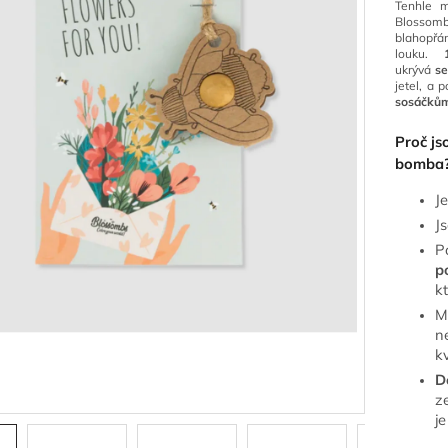
Tenhle m
Blossomb
blahopřá
louku.
ukrývá
se
jetel, a 
sosáčků
Proč j
bomba
J
J
P
p
k
M
n
kv
D
ze
je