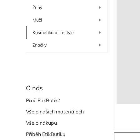
í
Ženy
p
a
Muži
n
e
Kosmetika a lifestyle
l
Značky
O nás
Proč EtikButik?
Vše o našich materiálech
Vše o nákupu
Příběh EtikButiku