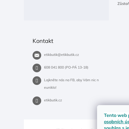
Zůsta
Kontakt
etikbutik
@
etikbutik.cz
608 041 800 (PO-PÁ 13-18)
Lajkněte nás na FB, aby Vám nic n
euniklo!
etikbutik.cz
Tento web 
osobních ú
souhlas s j