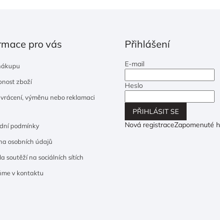
rmace pro vás
Přihlášení
E-mail
nákupu
nost zboží
Heslo
 vrácení, výměnu nebo reklamaci
PŘIHLÁSIT SE
Nová registrace
Zapomenuté h
dní podmínky
a osobních údajů
a soutěží na sociálních sítích
ňme v kontaktu