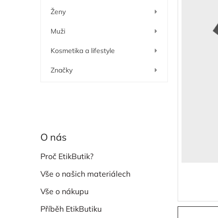
í
Ženy
p
a
Muži
n
e
Kosmetika a lifestyle
l
Značky
O nás
Proč EtikButik?
Vše o našich materiálech
Vše o nákupu
Příběh EtikButiku