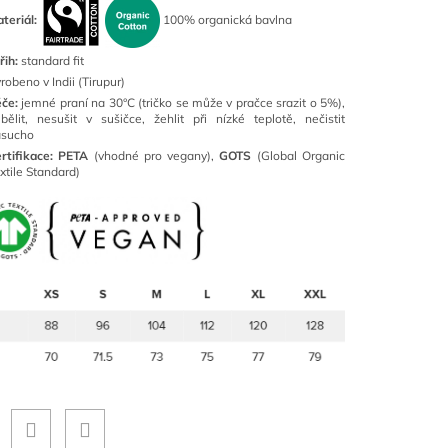
teriál:
100% organická bavlna
řih:
standard fit
robeno v Indii (Tirupur)
éče:
jemné praní na 30°C (tričko se může v pračce srazit o 5%),
bělit, nesušit v sušičce, žehlit při nízké teplotě, nečistit
asucho
rtifikace:
PETA
(vhodné pro vegany),
GOTS
(Global Organic
xtile Standard)