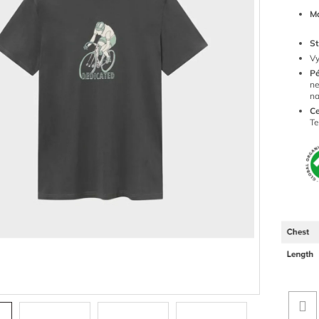
Ma
St
Vy
P
ne
n
Ce
Te