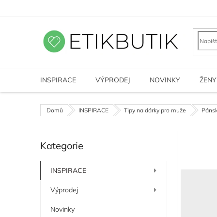
Přejít
na
obsah
INSPIRACE
VÝPRODEJ
NOVINKY
ŽENY
Domů
INSPIRACE
Tipy na dárky pro muže
Pánsk
P
Kategorie
o
Přeskočit
kategorie
s
t
INSPIRACE
r
a
Výprodej
n
n
Novinky