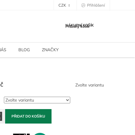
CZK
Přihlášení
NÁKUPNÍ KOŠÍK
Prázdný košík
NÁS
BLOG
ZNAČKY
Kč
Zvolte variantu
PŘIDAT DO KOŠÍKU