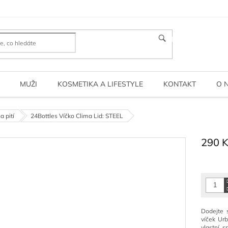
HLEDAT
MUŽI
KOSMETIKA A LIFESTYLE
KONTAKT
O 
a pití
24Bottles Víčko Clima Lid: STEEL
290 
Měrná
cena:
Dodejte
víček Urb
vlastní, s