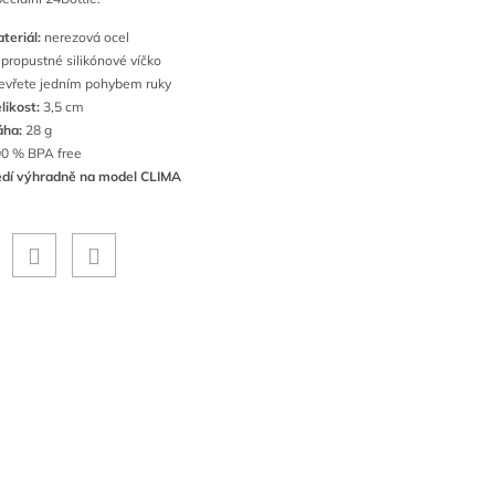
teriál:
nerezová ocel
propustné silikónové víčko
evřete jedním pohybem ruky
likost:
3,5 cm
áha:
28 g
0 % BPA free
dí výhradně na model CLIMA