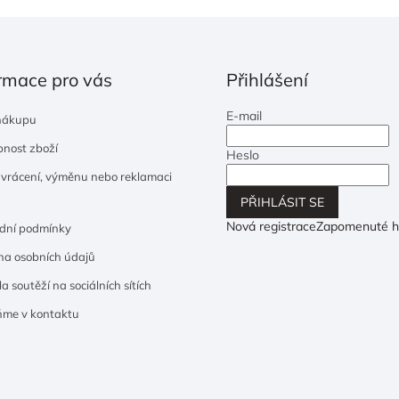
rmace pro vás
Přihlášení
E-mail
nákupu
nost zboží
Heslo
 vrácení, výměnu nebo reklamaci
PŘIHLÁSIT SE
Nová registrace
Zapomenuté h
dní podmínky
a osobních údajů
a soutěží na sociálních sítích
ňme v kontaktu