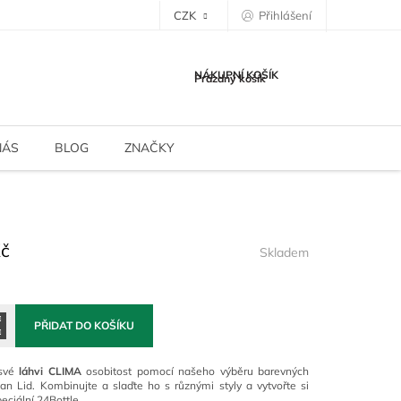
CZK
Přihlášení
NÁKUPNÍ KOŠÍK
Prázdný košík
NÁS
BLOG
ZNAČKY
Kč
Skladem
PŘIDAT DO KOŠÍKU
 své
láhvi CLIMA
osobitost pomocí našeho výběru barevných
an Lid. Kombinujte a slaďte ho s různými styly a vytvořte si
peciální 24Bottle.