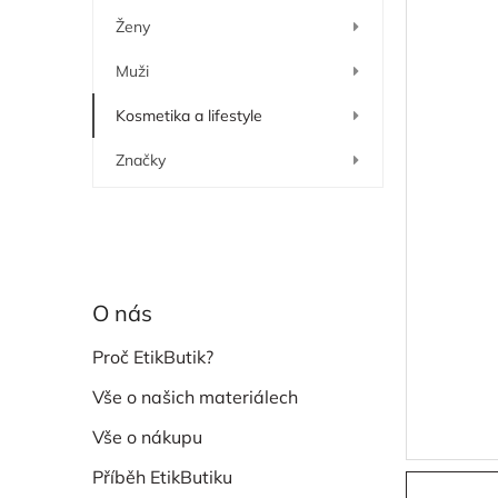
í
Ženy
p
a
Muži
n
e
Kosmetika a lifestyle
l
Značky
O nás
Proč EtikButik?
Vše o našich materiálech
Vše o nákupu
Příběh EtikButiku