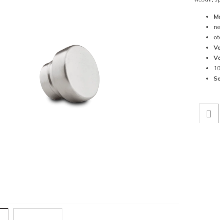
Ma
ne
ot
Ve
V
10
Se