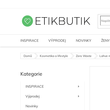
Přejít
na
obsah
INSPIRACE
VÝPRODEJ
NOVINKY
ŽENY
Domů
Kosmetika a lifestyle
Zero Waste
Lahve n
P
Kategorie
o
Přeskočit
kategorie
s
t
INSPIRACE
r
a
Výprodej
n
n
Novinky