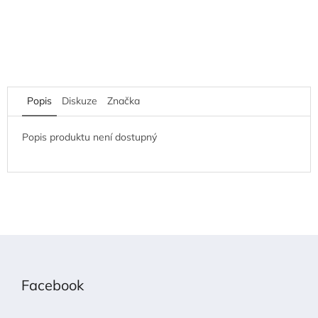
Popis
Diskuze
Značka
Popis produktu není dostupný
Z
á
p
Facebook
a
t