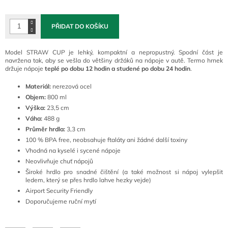
cena:
PŘIDAT DO KOŠÍKU
Model STRAW CUP je lehký, kompaktní a nepropustný. Spodní část je
navržena tak, aby se vešla do většiny držáků na nápoje v autě. Termo hrnek
držuje nápoje
teplé po dobu 12 hodin a studené po dobu 24 hodin
.
Materiál:
nerezová ocel
Objem:
800 ml
Výška:
23,5 cm
Váha:
488 g
Průměr hrdla:
3,3 cm
100 % BPA free, neobsahuje ftaláty ani žádné další toxiny
Vhodná na kyselé i sycené nápoje
Neovlivňuje chuť nápojů
Široké hrdlo pro snadné čištění (a také možnost si nápoj vylepšit
ledem, který se přes hrdlo lahve hezky vejde)
Airport Security Friendly
Doporučujeme ruční mytí