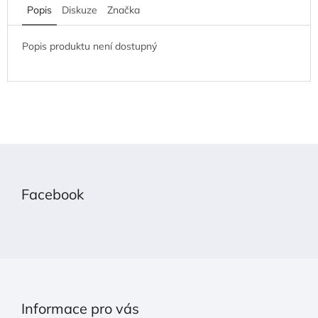
Popis
Diskuze
Značka
Popis produktu není dostupný
Z
á
p
Facebook
a
t
í
Informace pro vás