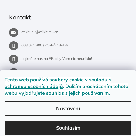
Kontakt
etikbutik
@
etikbutik.cz
608 041 800 (PO-PÁ 13-18)
Lajkněte nás na FB, aby Vám nic neuniklo!
etikbutik.cz
Tento web používá soubory cookie
v souladu s
ochranou osobních údajů
. Dalším procházením tohoto
webu vyjadřujete souhlas s jejich používáním.
Příběh EtikButiku
Vše o nákupu
Dostupnost zboží
Nastavení
Materiály a velikosti
Jak na vrácení nebo reklamaci?
Obchodní podmínky
Ochrana osobních údajů
LETNÍ DOPRAVA ZDARMA pro objednávky nad 900,- na pobočky
Souhlasím
Zásilkovny. Přejeme krásné léto!☀️