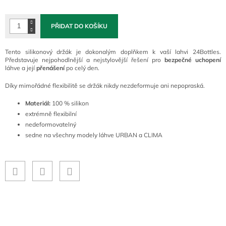
cena:
PŘIDAT DO KOŠÍKU
Tento silikonový držák je dokonalým doplňkem k vaší lahvi 24Bottles.
Představuje nejpohodlnější a nejstylovější řešení pro
bezpečné uchopení
láhve a její
přenášení
po celý den.
Díky mimořádné flexibilitě se držák nikdy nezdeformuje ani nepopraská.
Materiál:
100 % silikon
extrémně flexibilní
nedeformovatelný
sedne na všechny modely láhve URBAN a CLIMA