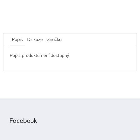
Popis
Diskuze
Značka
Popis produktu není dostupný
Z
á
p
Facebook
a
t
í