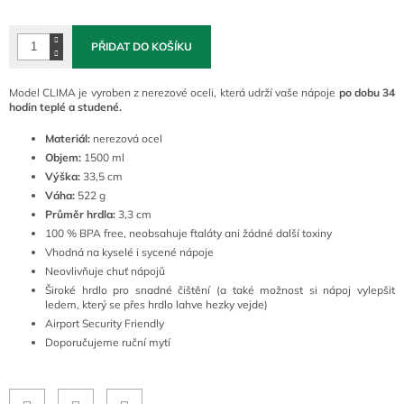
cena:
PŘIDAT DO KOŠÍKU
Model CLIMA je vyroben z nerezové oceli, která udrží vaše nápoje
po dobu 34
hodin
teplé a studené.
Materiál:
nerezová ocel
Objem:
1500 ml
Výška:
33,5 cm
Váha:
522 g
Průměr hrdla:
3,3 cm
100 % BPA free, neobsahuje ftaláty ani žádné další toxiny
Vhodná na kyselé i sycené nápoje
Neovlivňuje chuť nápojů
Široké hrdlo pro snadné čištění (a také možnost si nápoj vylepšit
ledem, který se přes hrdlo lahve hezky vejde)
Airport Security Friendly
Doporučujeme ruční mytí