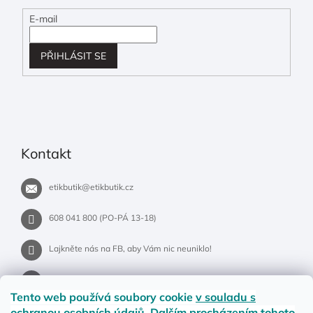
E-mail
PŘIHLÁSIT SE
Kontakt
etikbutik
@
etikbutik.cz
608 041 800 (PO-PÁ 13-18)
Lajkněte nás na FB, aby Vám nic neuniklo!
etikbutik.cz
Tento web používá soubory cookie
v souladu s
ochranou osobních údajů
. Dalším procházením tohoto