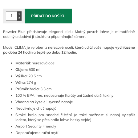
cena:
PŘIDAT DO KOŠÍKU
Powder Blue představuje eleganci klidu. Matný povrch lahve je mimořádně
odolný a dodává jí strukturu připomínající kámen.
Model CLIMA je vyroben z nerezové oceli, která udrží vaše nápoje
vychlazené
po dobu 24 hodin
a
teplé po dobu 12 hodin.
Materiál:
nerezová ocel
Objem:
500 ml
Výška:
20,5 cm
Váha:
274 g
Průměr hrdla:
3,3 cm
100 % BPA free, neobsahuje ftaláty ani žádné další toxiny
Vhodná na kyselé i sycené nápoje
Neovlivňuje chuť nápojů
Široké hrdlo pro snadné čištění (a také možnost si nápoj vylepšit
ledem, který se přes hrdlo lahve hezky vejde)
Airport Security Friendly
Doporučujeme ruční mytí