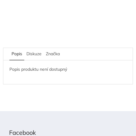
Popis
Diskuze
Značka
Popis produktu není dostupný
Z
á
p
Facebook
a