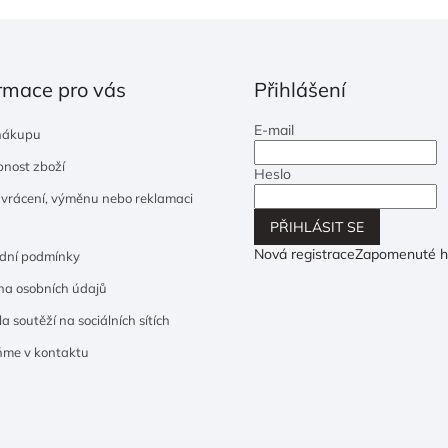
rmace pro vás
Přihlášení
E-mail
nákupu
nost zboží
Heslo
 vrácení, výměnu nebo reklamaci
PŘIHLÁSIT SE
Nová registrace
Zapomenuté h
dní podmínky
a osobních údajů
a soutěží na sociálních sítích
ňme v kontaktu