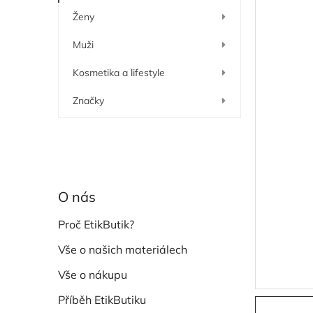
í
Ženy
p
a
Muži
n
e
Kosmetika a lifestyle
l
Značky
O nás
Proč EtikButik?
Vše o našich materiálech
Vše o nákupu
Příběh EtikButiku