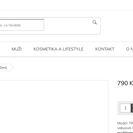
HLEDAT
MUŽI
KOSMETIKA A LIFESTYLE
KONTAKT
O 
0ml)
790 
Měrná
cena:
Model TR
vakuová i
vychlaze