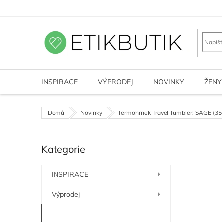
Přejít
na
obsah
INSPIRACE
VÝPRODEJ
NOVINKY
ŽENY
Domů
Novinky
Termohrnek Travel Tumbler: SAGE (35
P
Kategorie
o
Přeskočit
kategorie
s
t
INSPIRACE
r
a
Výprodej
n
n
Novinky