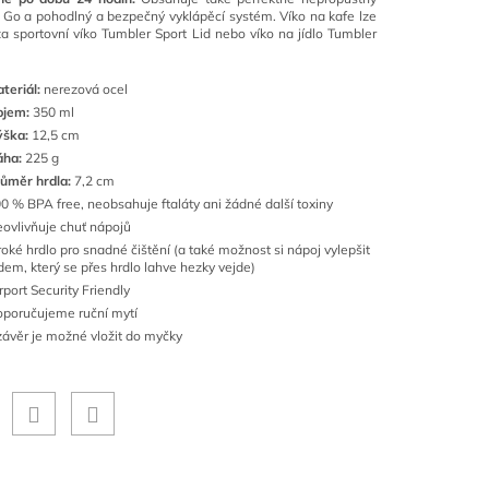
& Go a pohodlný a bezpečný vyklápěcí systém. Víko na kafe lze
a sportovní víko Tumbler Sport Lid nebo víko na jídlo Tumbler
teriál:
nerezová ocel
bjem:
350 ml
ýška:
12,5 cm
áha:
225 g
ůměr hrdla:
7,2 cm
0 % BPA free, neobsahuje ftaláty ani žádné další toxiny
ovlivňuje chuť nápojů
roké hrdlo pro snadné čištění
(a také možnost si nápoj vylepšit
dem, který se přes hrdlo lahve hezky vejde)
rport Security Friendly
poručujeme ruční mytí
ávěr je možné vložit do myčky