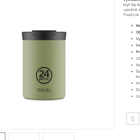
kryt Sip 
vyměnit z
Food Lid.
Ma
O
V
V
Pr
10
Ne
Ši
le
Ai
Do
Uz