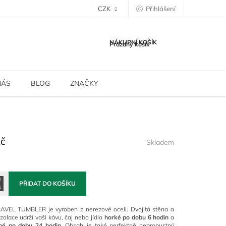
CZK
Přihlášení
NÁKUPNÍ KOŠÍK
Prázdný košík
NÁS
BLOG
ZNAČKY
Kč
Skladem
PŘIDAT DO KOŠÍKU
AVEL TUMBLER je vyroben z nerezové oceli. Dvojitá stěna a
zolace udrží vaši kávu, čaj nebo jídlo
horké
po dobu 6 hodin
a
né po dobu 24 hodin.
Obsahuje také perfektně nepropustný