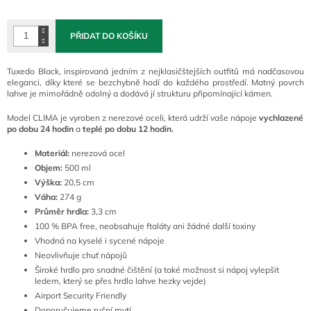
cena:
PŘIDAT DO KOŠÍKU
Tuxedo Black, inspirovaná jedním z nejklasičštejších outfitů má nadčasovou
eleganci, díky které se bezchybně hodí do každého prostředí. Matný povrch
lahve je mimořádně odolný a dodává jí strukturu připomínající kámen.
Model CLIMA je vyroben z nerezové oceli, která udrží vaše nápoje
vychlazené
po dobu 24 hodin
a
teplé po dobu 12 hodin.
Materiál:
nerezová ocel
Objem:
500 ml
Výška:
20,5 cm
Váha:
274 g
Průměr hrdla:
3,3 cm
100 % BPA free, neobsahuje ftaláty ani žádné další toxiny
Vhodná na kyselé i sycené nápoje
Neovlivňuje chuť nápojů
Široké hrdlo pro snadné čištění (a také možnost si nápoj vylepšit
ledem, který se přes hrdlo lahve hezky vejde)
Airport Security Friendly
Doporučujeme ruční mytí