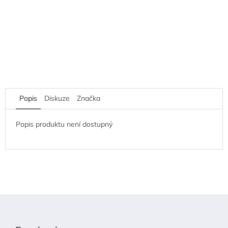
Popis
Diskuze
Značka
Popis produktu není dostupný
Z
á
p