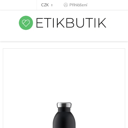
Přejít
CZK
Přihlášení
na
obsah