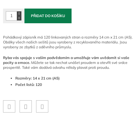
cena:
PŘIDAT DO KOŠÍKU
Pohádkový zápisník má 120 linkovaných stran a rozměry 14 cm x 21 cm (A5).
Obálky všech našich sešitů jsou vyrobeny z recyklovaného materiálu. Jsou
vyrobeny ze zbytků z oděvního průmyslu.
Ryba vás spojuje s vaším podvědomím a umožňuje vám uvědomit si vaše
pocity a emoce.
Můžete se tak nechat unášet proudem a otevřít své srdce
prosperitě. Také vám dodává odvahu někdy plavat proti proudu.
Rozměry: 14 x 21 cm (A5)
Počet listů: 120