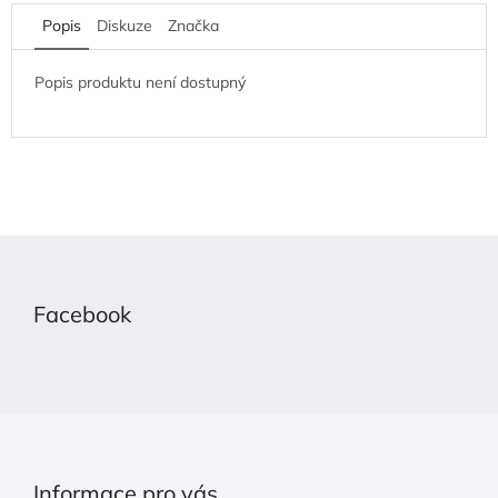
Popis
Diskuze
Značka
Popis produktu není dostupný
Z
á
p
Facebook
a
t
í
Informace pro vás