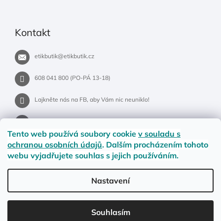
Kontakt
etikbutik
@
etikbutik.cz
608 041 800 (PO-PÁ 13-18)
Lajkněte nás na FB, aby Vám nic neuniklo!
etikbutik.cz
Tento web používá soubory cookie
v souladu s
ochranou osobních údajů
. Dalším procházením tohoto
webu vyjadřujete souhlas s jejich používáním.
Příběh EtikButiku
Vše o nákupu
Dostupnost zboží
Nastavení
Materiály a velikosti
Jak na vrácení nebo reklamaci?
Obchodní podmínky
Ochrana osobních údajů
LETNÍ DOPRAVA ZDARMA pro objednávky nad 900,- na pobočky
Souhlasím
Zásilkovny. Přejeme krásné léto!☀️