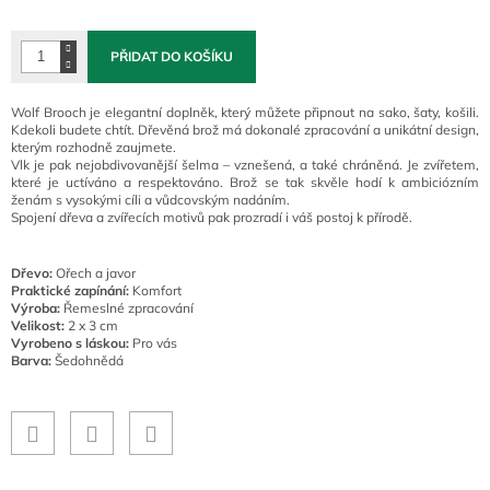
cena:
PŘIDAT DO KOŠÍKU
Wolf Brooch je elegantní doplněk, který můžete připnout na sako, šaty, košili.
Kdekoli budete chtít. Dřevěná brož má dokonalé zpracování a unikátní design,
kterým rozhodně zaujmete.
Vlk je pak nejobdivovanější šelma – vznešená, a také chráněná. Je zvířetem,
které je uctíváno a respektováno. Brož se tak skvěle hodí k ambiciózním
ženám s vysokými cíli a vůdcovským nadáním.
Spojení dřeva a zvířecích motivů pak prozradí i váš postoj k přírodě.
Dřevo:
Ořech a javor
Praktické zapínání:
Komfort
Výroba:
Řemeslné zpracování
Velikost:
2 x 3 cm
Vyrobeno s láskou:
Pro vás
Barva:
Šedohnědá