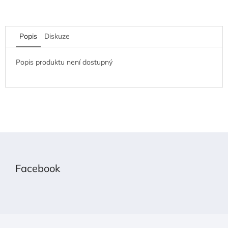
Popis
Diskuze
Popis produktu není dostupný
Z
á
p
Facebook
a
t
í