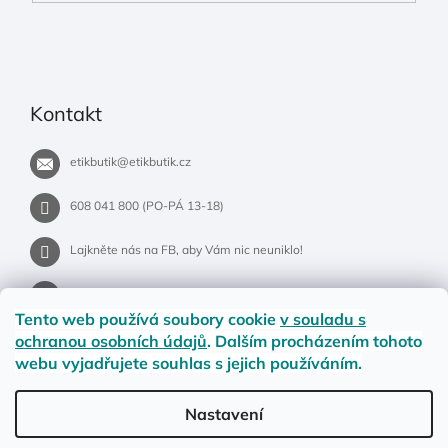
Kontakt
etikbutik
@
etikbutik.cz
608 041 800 (PO-PÁ 13-18)
Lajkněte nás na FB, aby Vám nic neuniklo!
etikbutik.cz
Tento web používá soubory cookie
v souladu s
ochranou osobních údajů
. Dalším procházením tohoto
webu vyjadřujete souhlas s jejich používáním.
Příběh EtikButiku
Vše o nákupu
Dostupnost zboží
Nastavení
Materiály a velikosti
Jak na vrácení nebo reklamaci?
Obchodní podmínky
Ochrana osobních údajů