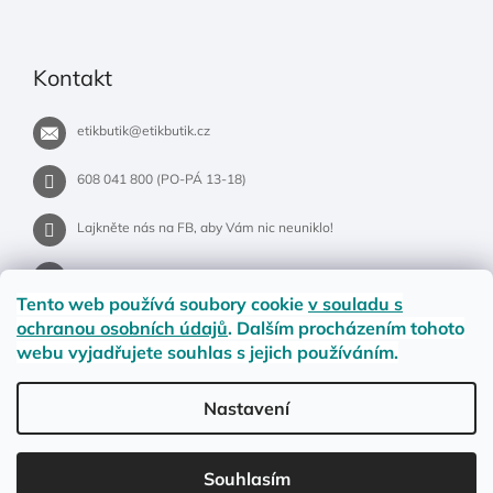
Kontakt
etikbutik
@
etikbutik.cz
608 041 800 (PO-PÁ 13-18)
Lajkněte nás na FB, aby Vám nic neuniklo!
etikbutik.cz
Tento web používá soubory cookie
v souladu s
ochranou osobních údajů
. Dalším procházením tohoto
webu vyjadřujete souhlas s jejich používáním.
Příběh EtikButiku
Vše o nákupu
Dostupnost zboží
Nastavení
Materiály a velikosti
Jak na vrácení nebo reklamaci?
Obchodní podmínky
Ochrana osobních údajů
LETNÍ DOPRAVA ZDARMA pro objednávky nad 900,- na pobočky
Souhlasím