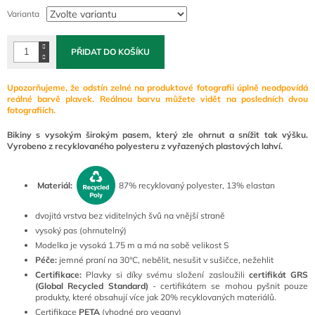
cena:
Varianta
PŘIDAT DO KOŠÍKU
Upozorňujeme, že odstín zelné na produktové fotografii úplně neodpovídá
reálné barvě plavek. Reálnou barvu můžete vidět na posledních dvou
fotografiích.
Bikiny s vysokým širokým pasem, který zle ohrnut a snížit tak výšku.
Vyrobeno z recyklovaného polyesteru z vyřazených plastových lahví.
Materiál:
87% recyklovaný polyester, 13% elastan
dvojitá vrstva bez viditelných švů na vnější straně
vysoký pas (ohrnutelný)
Modelka je vysoká 1.75 m a má na sobě velikost S
Péče:
jemné praní na 30°C, nebělit, nesušit v sušičce, nežehlit
Certifikace:
Plavky si díky svému složení zasloužili
certifikát GRS
(Global Recycled Standard)
- certifikátem se mohou pyšnit pouze
produkty, které obsahují více jak 20% recyklovaných materiálů.
Certifikace
PETA
(vhodné pro vegany)