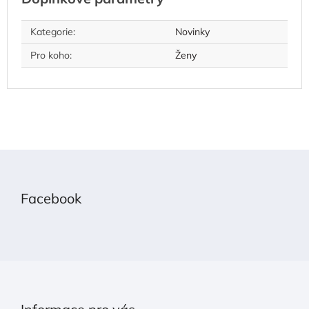
Kategorie
:
Novinky
Pro koho
:
Ženy
Z
á
p
Facebook
a
t
í