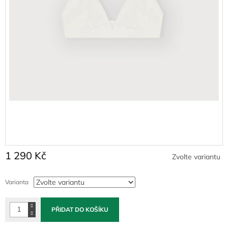
1 290 Kč
Zvolte variantu
Měrná
cena:
Varianta
PŘIDAT DO KOŠÍKU