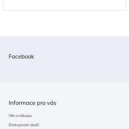
Z
á
p
Facebook
a
t
í
Informace pro vás
Vše o nákupu
Dostupnost zboží