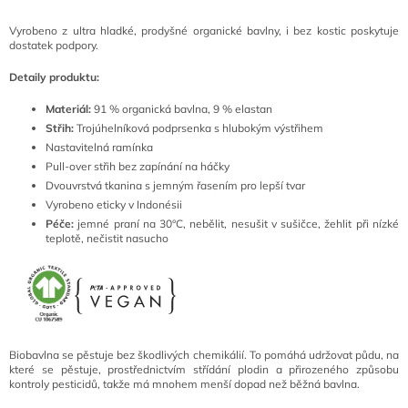
Vyrobeno z ultra hladké, prodyšné organické bavlny, i bez kostic poskytuje
dostatek podpory.
Detaily produktu:
Materiál:
91 % organická bavlna, 9 % elastan
Střih:
Trojúhelníková podprsenka s hlubokým výstřihem
Nastavitelná ramínka
Pull-over střih bez zapínání na háčky
Dvouvrstvá tkanina s jemným řasením pro lepší tvar
Vyrobeno eticky v Indonésii
Péče:
jemné praní na 30°C, nebělit, nesušit v sušičce, žehlit při nízké
teplotě, nečistit nasucho
Biobavlna se pěstuje bez škodlivých chemikálií. To pomáhá udržovat půdu, na
které se pěstuje, prostřednictvím střídání plodin a přirozeného způsobu
kontroly pesticidů, takže má mnohem menší dopad než běžná bavlna.