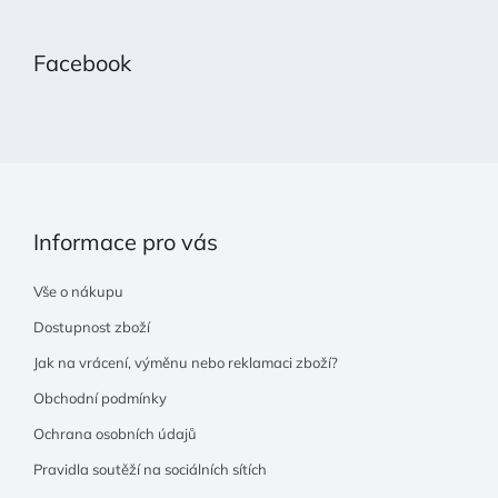
á
p
Facebook
a
t
í
Informace pro vás
Vše o nákupu
Dostupnost zboží
Jak na vrácení, výměnu nebo reklamaci zboží?
Obchodní podmínky
Ochrana osobních údajů
Pravidla soutěží na sociálních sítích