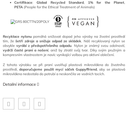
Certifikace
:
Global Recycled Standard
,
1% for the Planet
,
PETA
(People for the Ethical Treatment of Animals)
Recyklace nylonu
pomáhá snižovat dopad jeho výroby na životní prostředí
tím, že
šetří zdroje a snižuje odpad ze skládek
. Náš recyklovaný nylon se
obvykle
vyrábí z předspotřebního odpadu
. Nylon je známý svou odolností,
vydrží časté praní a nošení
, aniž by ztratil svůj tvar. Díky svým pružným a
kompresním vlastnostem je navíc vynikající volbou pro aktivní oblečení.
Z tohoto výrobku se při praní uvolňují plastová mikrovlákna do životního
prostředí,
doporučujeme použít mycí sáček Guppyffriend
, aby se plastová
mikrovlákna nedostala do potrubí a neskončila ve vodních tocích.
Detailní informace