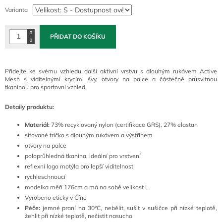
cena:
Varianta
PŘIDAT DO KOŠÍKU
Přidejte ke svému vzhledu další aktivní vrstvu s dlouhým rukávem Active
Mesh s viditelnými krycími švy, otvory na palce a částečně průsvitnou
tkaninou pro sportovní vzhled.
Detaily produktu:
Materiál:
73% recyklovaný nylon (certifikace GRS), 27% elastan
síťované tričko s dlouhým rukávem a výstřihem
otvory na palce
poloprůhledná tkanina, ideální pro vrstvení
reflexní logo motýla pro lepší viditelnost
rychleschnoucí
modelka měří 176cm a má na sobě velikost L
Vyrobeno eticky v Číne
Péče:
jemné praní na 30°C, nebělit, sušit v sušičce při nízké teplotě,
žehlit při nízké teplotě, nečistit nasucho