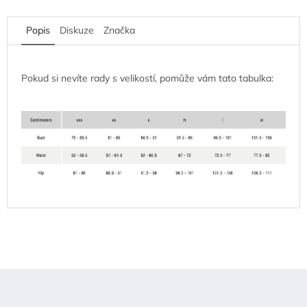
Popis
Diskuze
Značka
Pokud si nevíte rady s velikostí, pomůže vám tato tabulka:
Z
á
p