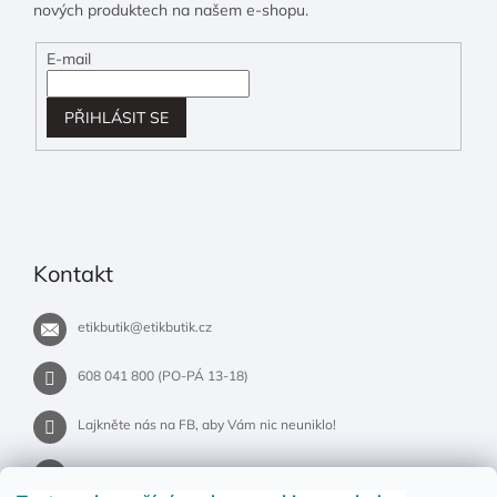
nových produktech na našem e-shopu.
E-mail
PŘIHLÁSIT SE
Kontakt
etikbutik
@
etikbutik.cz
608 041 800 (PO-PÁ 13-18)
Lajkněte nás na FB, aby Vám nic neuniklo!
etikbutik.cz