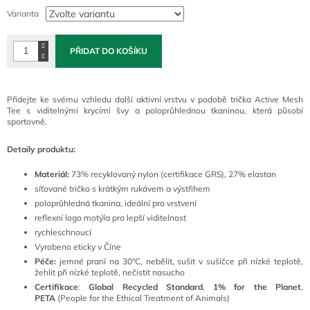
cena:
Varianta
PŘIDAT DO KOŠÍKU
Přidejte ke svému vzhledu další aktivní vrstvu v podobě trička Active Mesh
Tee s viditelnými krycími švy a poloprůhlednou tkaninou, která působí
sportovně.
Detaily produktu:
Materiál:
73% recyklovaný nylon (certifikace GRS), 27% elastan
síťované tričko s krátkým rukávem a výstřihem
poloprůhledná tkanina, ideální pro vrstvení
reflexní logo motýla pro lepší viditelnost
rychleschnoucí
Vyrobeno eticky v Číne
Péče:
jemné praní na 30°C, nebělit, sušit v sušičce při nízké teplotě,
žehlit při nízké teplotě, nečistit nasucho
Certifikace
:
Global Recycled Standard
,
1% for the Planet
,
PETA
(People for the Ethical Treatment of Animals)