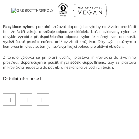
Recyklace nylonu
pomáhá snižovat dopad jeho výroby na životní prostředí
tím, že
šetří zdroje a snižuje odpad ze skládek
. Náš recyklovaný nylon se
obvykle
vyrábí z předspotřebního odpadu
. Nylon je známý svou odolností,
vydrží časté praní a nošení
, aniž by ztratil svůj tvar. Díky svým pružným a
kompresním vlastnostem je navíc vynikající volbou pro aktivní oblečení.
Z tohoto výrobku se při praní uvolňují plastová mikrovlákna do životního
prostředí,
doporučujeme použít mycí sáček Guppyffriend
, aby se plastová
mikrovlákna nedostala do potrubí a neskončila ve vodních tocích.
Detailní informace