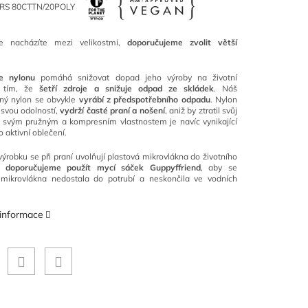
e nacházíte mezi velikostmi,
doporučujeme zvolit větší
e nylonu
pomáhá snižovat dopad jeho výroby na životní
í tím, že
šetří zdroje a snižuje odpad ze skládek
. Náš
ný nylon se obvykle
vyrábí z předspotřebního odpadu
. Nylon
svou odolností,
vydrží časté praní a nošení
, aniž by ztratil svůj
y svým pružným a kompresním vlastnostem je navíc vynikající
o aktivní oblečení.
výrobku se při praní uvolňují plastová mikrovlákna do životního
í,
doporučujeme použít mycí sáček Guppyffriend
, aby se
 mikrovlákna nedostala do potrubí a neskončila ve vodních
 informace