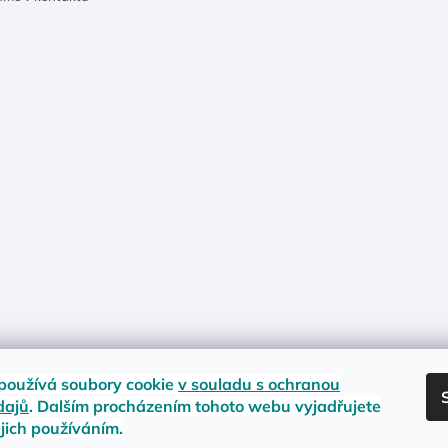
používá soubory cookie
v souladu s ochranou
dajů
. Dalším procházením tohoto webu vyjadřujete
ejich používáním.
nost zboží
Materiály a velikosti
Jak na vrácení nebo reklamaci?
Obc