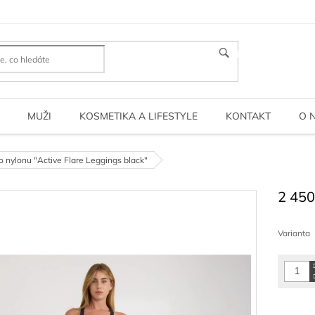
HLEDAT
MUŽI
KOSMETIKA A LIFESTYLE
KONTAKT
O 
o nylonu "Active Flare Leggings black"
2 450
Měrná
cena:
Varianta