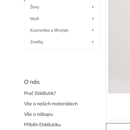
í
Ženy
p
a
Muži
n
e
Kosmetika a lifestyle
l
Značky
O nás
Proč EtikButik?
Vše o našich materiálech
Vše o nákupu
Příběh EtikButiku