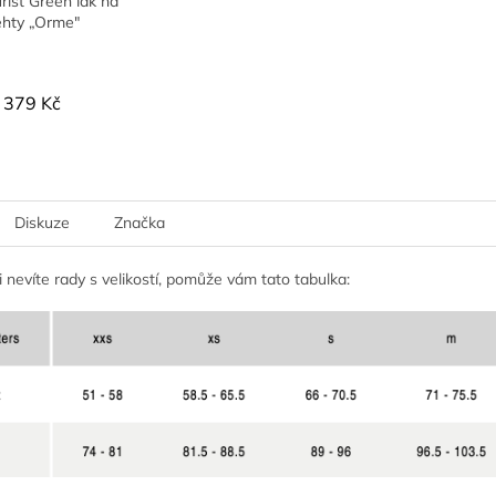
ist Green lak na
ehty „Orme"
379 Kč
Diskuze
Značka
 nevíte rady s velikostí, pomůže vám tato tabulka: