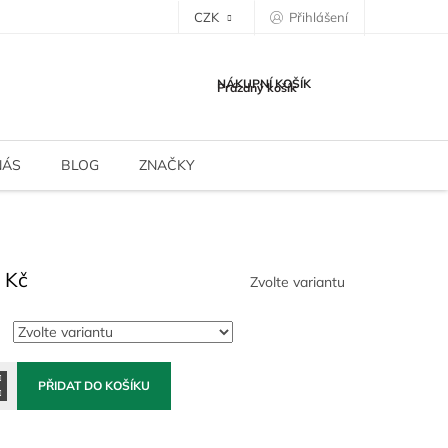
CZK
Přihlášení
NÁKUPNÍ KOŠÍK
Prázdný košík
NÁS
BLOG
ZNAČKY
 Kč
Zvolte variantu
PŘIDAT DO KOŠÍKU