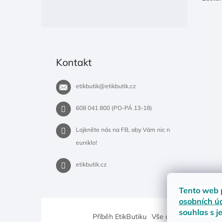
Kontakt
etikbutik
@
etikbutik.cz
608 041 800 (PO-PÁ 13-18)
Lajkněte nás na FB, aby Vám nic n
euniklo!
etikbutik.cz
Tento web 
osobních ú
souhlas s j
Příběh EtikButiku
Vše o nákupu
Dostup