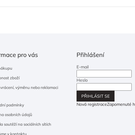
rmace pro vás
Přihlášení
E-mail
nákupu
nost zboží
Heslo
 vrácení, výměnu nebo reklamaci
PŘIHLÁSIT SE
Nová registrace
Zapomenuté h
dní podmínky
a osobních údajů
a soutěží na sociálních sítích
ňme v kontaktu