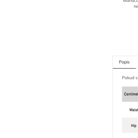
Manucur
n
Popis
Pokud si