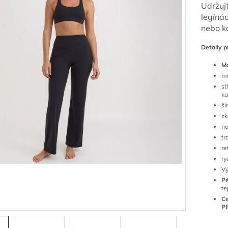
Udržu
legínác
nebo k
Detaily p
Ma
mě
st
ka
ši
zk
ne
tr
re
ry
Vy
Pé
te
Ce
P