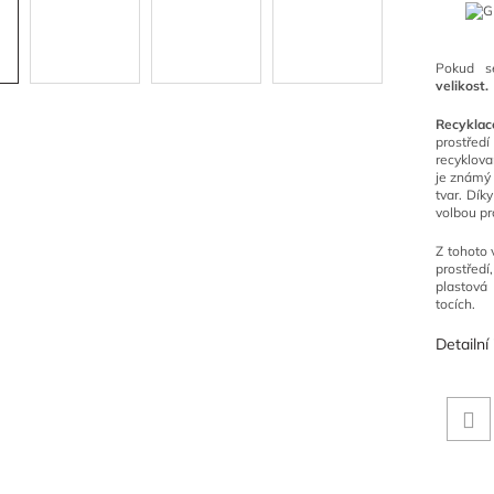
Pokud s
velikost.
Recyklac
prostřed
recyklova
je známý 
tvar. Dík
volbou pr
Z tohoto 
prostřed
plastová
tocích.
Detailní