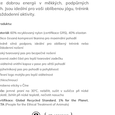
jte dobrou energii v měkkých, podpůrných
h. Jsou ideální pro vaši oblíbenou jógu, trénink
aždodenní aktivity.
roduktu:
teriál:
60% recyklovaný nylon (certifikace GRS), 40% elastan
kce česaná kompresní tkanina pro maximální pohodlí
ředně silná podpora, ideální pro oblíbený trénink nebo
ždodenní nošení
roký tvarovaný pas pro bezpečné nošení
osená zadní část pro lepší tvarování zadečku
viditelná vnitřní kapsa v pase pro větší pohodlí
ojúhelníkový pas pro pohodlí a pohyblivost
flexní logo motýla pro lepší viditelnost
chleschnoucí
robeno eticky v Číne
če:
jemné praní na 30°C, nebělit, sušit v sušičce při nízké
plotě, žehlit při nízké teplotě, nečistit nasucho
rtifikace
:
Global Recycled Standard
,
1% for the Planet
,
ETA
(People for the Ethical Treatment of Animals)