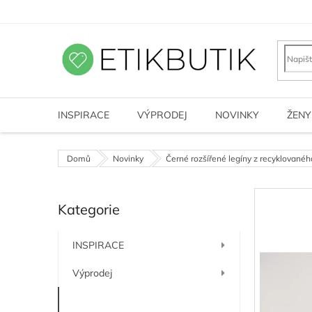
Přejít
na
obsah
INSPIRACE
VÝPRODEJ
NOVINKY
ŽENY
Domů
Novinky
Černé rozšířené legíny z recyklovanéh
P
Kategorie
o
Přeskočit
kategorie
s
t
INSPIRACE
r
a
Výprodej
n
n
Novinky