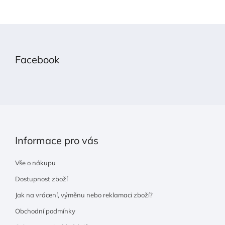
Z
á
p
Facebook
a
t
í
Informace pro vás
Vše o nákupu
Dostupnost zboží
Jak na vrácení, výměnu nebo reklamaci zboží?
Obchodní podmínky