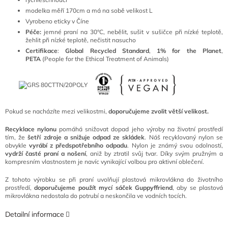
modelka měří 170cm a má na sobě velikost L
Vyrobeno eticky v Číne
Péče:
jemné praní na 30°C, nebělit, sušit v sušičce při nízké teplotě,
žehlit při nízké teplotě, nečistit nasucho
Certifikace
:
Global Recycled Standard
,
1% for the Planet
,
PETA
(People for the Ethical Treatment of Animals)
Pokud se nacházíte mezi velikostmi,
doporučujeme zvolit větší velikost.
Recyklace nylonu
pomáhá snižovat dopad jeho výroby na životní prostředí
tím, že
šetří zdroje a snižuje odpad ze skládek
. Náš recyklovaný nylon se
obvykle
vyrábí z předspotřebního odpadu
. Nylon je známý svou odolností,
vydrží časté praní a nošení
, aniž by ztratil svůj tvar. Díky svým pružným a
kompresním vlastnostem je navíc vynikající volbou pro aktivní oblečení.
Z tohoto výrobku se při praní uvolňují plastová mikrovlákna do životního
prostředí,
doporučujeme použít mycí sáček Guppyffriend
, aby se plastová
mikrovlákna nedostala do potrubí a neskončila ve vodních tocích.
Detailní informace