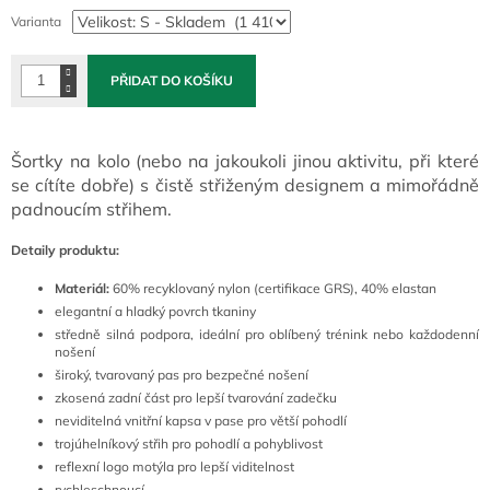
cena:
Varianta
PŘIDAT DO KOŠÍKU
Šortky na kolo (nebo na jakoukoli jinou aktivitu, při které
se cítíte dobře) s čistě střiženým designem a mimořádně
padnoucím střihem.
Detaily produktu:
Materiál:
60% recyklovaný nylon (certifikace GRS), 40% elastan
elegantní a hladký povrch tkaniny
středně silná podpora, ideální pro oblíbený trénink nebo každodenní
nošení
široký, tvarovaný pas pro bezpečné nošení
zkosená zadní část pro lepší tvarování zadečku
neviditelná vnitřní kapsa v pase pro větší pohodlí
trojúhelníkový střih pro pohodlí a pohyblivost
reflexní logo motýla pro lepší viditelnost
rychleschnoucí