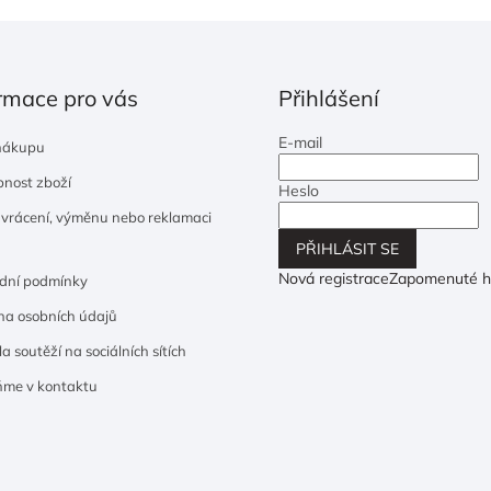
rmace pro vás
Přihlášení
E-mail
nákupu
nost zboží
Heslo
 vrácení, výměnu nebo reklamaci
PŘIHLÁSIT SE
Nová registrace
Zapomenuté h
dní podmínky
a osobních údajů
a soutěží na sociálních sítích
ňme v kontaktu