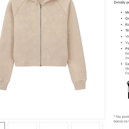
Detaily p
Ma
G
K
Tř
YK
Vy
P
ba
(n
Ce
S
Fo
*
Na posl
barva na 