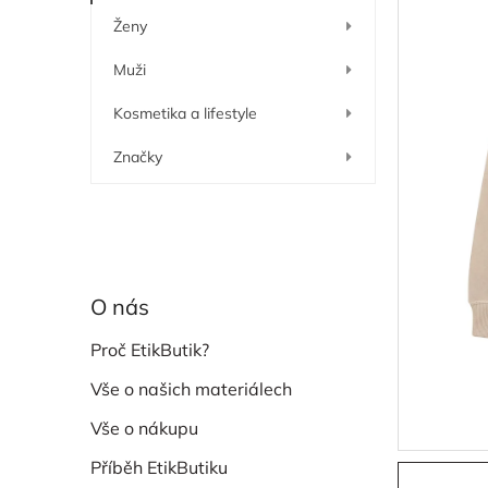
í
Ženy
p
a
Muži
n
e
Kosmetika a lifestyle
l
Značky
O nás
Proč EtikButik?
Vše o našich materiálech
Vše o nákupu
Příběh EtikButiku