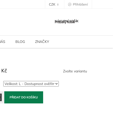
CZK
Přihlášení
NÁKUPNÍ KOŠÍK
Prázdný košík
NÁS
BLOG
ZNAČKY
 Kč
Zvolte variantu
PŘIDAT DO KOŠÍKU