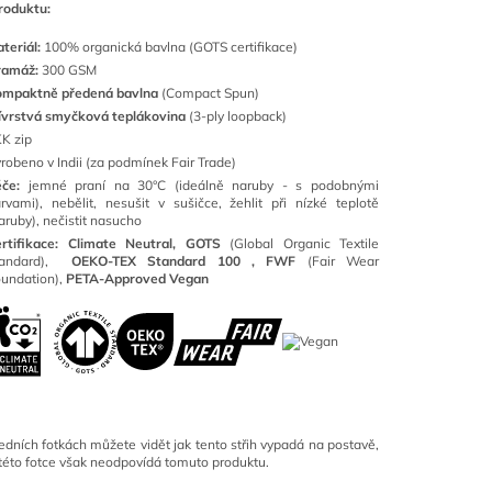
roduktu:
teriál:
100
% organická bavlna (GOTS certifikace)
ramáž:
300 GSM
ompaktně předená bavlna
(Compact Spun)
ívrstvá smyčková teplákovina
(3-ply loopback)
K zip
robeno v Indii (za podmínek Fair Trade)
éče:
jemné praní na 30°C (ideálně naruby - s podobnými
rvami), nebělit, nesušit v sušičce, žehlit při nízké teplotě
aruby), nečistit nasucho
rtifikace: Climate Neutral, GOTS
(
Global Organic Textile
tandard),
OEKO-TEX Standard 100 ,
FWF
(Fair Wear
undation),
PETA-Approved Vegan
edních fotkách můžete vidět jak tento střih vypadá na postavě,
této fotce však neodpovídá tomuto produktu.