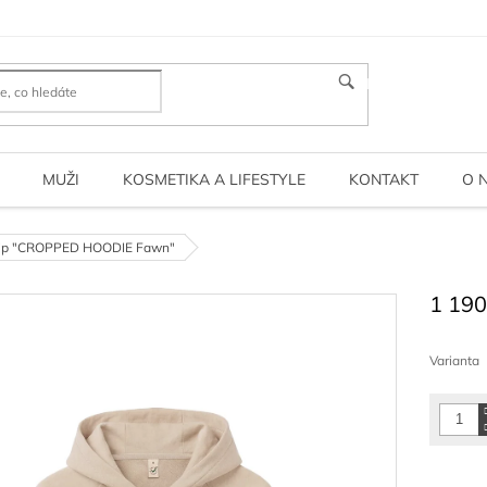
HLEDAT
MUŽI
KOSMETIKA A LIFESTYLE
KONTAKT
O 
 zip "CROPPED HOODIE Fawn"
1 190
Měrná
cena:
Varianta