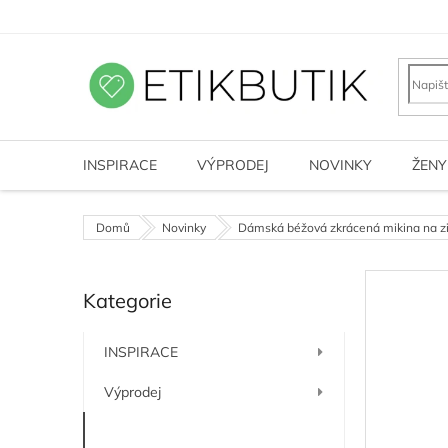
Přejít
na
obsah
INSPIRACE
VÝPRODEJ
NOVINKY
ŽENY
Domů
Novinky
Dámská béžová zkrácená mikina na
P
Kategorie
o
Přeskočit
kategorie
s
t
INSPIRACE
r
a
Výprodej
n
n
Novinky