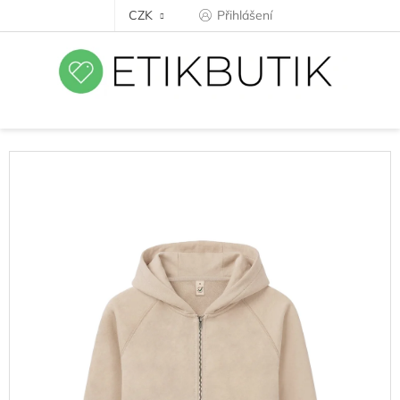
Přejít
CZK
Přihlášení
na
obsah