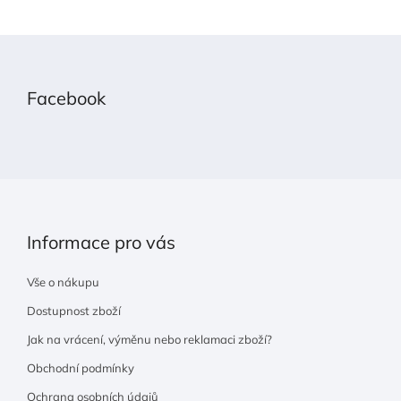
Z
á
p
Facebook
a
t
í
Informace pro vás
Vše o nákupu
Dostupnost zboží
Jak na vrácení, výměnu nebo reklamaci zboží?
Obchodní podmínky
Ochrana osobních údajů