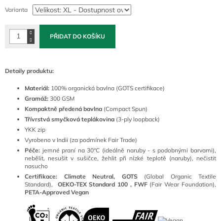
cena:
Varianta
PŘIDAT DO KOŠÍKU
Detaily produktu:
Materiál:
100
% organická bavlna (GOTS certifikace)
Gramáž:
300 GSM
Kompaktně předená bavlna
(Compact Spun)
Třívrstvá smyčková teplákovina
(3-ply loopback)
YKK zip
Vyrobeno v Indii (za podmínek Fair Trade)
Péče:
jemné praní na 30°C (ideálně naruby - s podobnými barvami),
nebělit, nesušit v sušičce, žehlit při nízké teplotě (naruby), nečistit
nasucho
Certifikace: Climate Neutral, GOTS
(
Global Organic Textile
Standard),
OEKO-TEX Standard 100 ,
FWF
(Fair Wear Foundation),
PETA-Approved Vegan