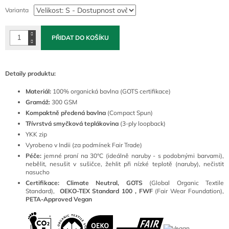
cena:
Varianta
PŘIDAT DO KOŠÍKU
Detaily produktu:
Materiál:
100
% organická bavlna (GOTS certifikace)
Gramáž:
300 GSM
Kompaktně předená bavlna
(Compact Spun)
Třívrstvá smyčková teplákovina
(3-ply loopback)
YKK zip
Vyrobeno v Indii (za podmínek Fair Trade)
Péče:
jemné praní na 30°C (ideálně naruby - s podobnými barvami),
nebělit, nesušit v sušičce, žehlit při nízké teplotě (naruby), nečistit
nasucho
Certifikace: Climate Neutral, GOTS
(
Global Organic Textile
Standard),
OEKO-TEX Standard 100 ,
FWF
(Fair Wear Foundation),
PETA-Approved Vegan