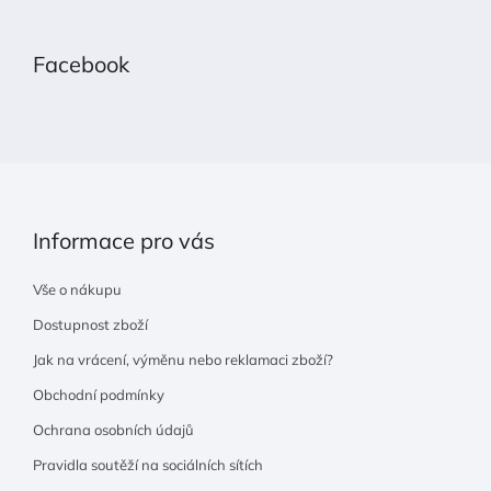
á
p
Facebook
a
t
í
Informace pro vás
Vše o nákupu
Dostupnost zboží
Jak na vrácení, výměnu nebo reklamaci zboží?
Obchodní podmínky
Ochrana osobních údajů
Pravidla soutěží na sociálních sítích