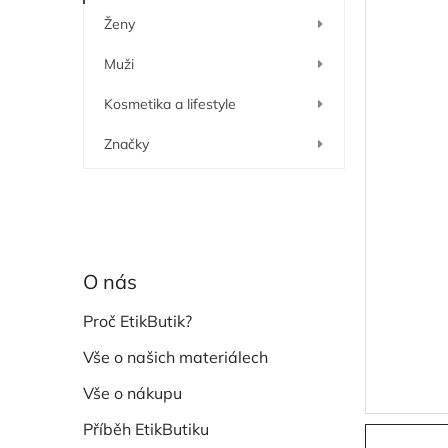
í
Ženy
p
a
Muži
n
e
Kosmetika a lifestyle
l
Značky
O nás
Proč EtikButik?
Vše o našich materiálech
Vše o nákupu
Příběh EtikButiku