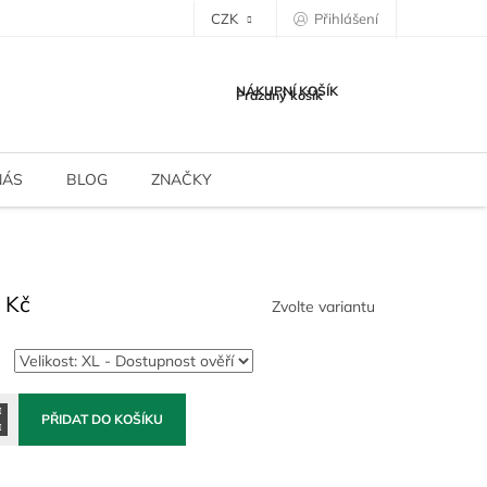
CZK
Přihlášení
NÁKUPNÍ KOŠÍK
Prázdný košík
NÁS
BLOG
ZNAČKY
 Kč
Zvolte variantu
PŘIDAT DO KOŠÍKU