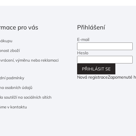
rmace pro vás
Přihlášení
E-mail
nákupu
nost zboží
Heslo
 vrácení, výměnu nebo reklamaci
PŘIHLÁSIT SE
Nová registrace
Zapomenuté h
dní podmínky
a osobních údajů
a soutěží na sociálních sítích
ňme v kontaktu