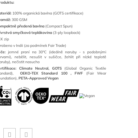
roduktu:
teriál:
100
% organická bavlna (GOTS certifikace)
ramáž:
300 GSM
ompaktně předená bavlna
(Compact Spun)
ívrstvá smyčková teplákovina
(3-ply loopback)
K zip
robeno v Indii (za podmínek Fair Trade)
éče:
jemné praní na 30°C (ideálně naruby - s podobnými
rvami), nebělit, nesušit v sušičce, žehlit při nízké teplotě
aruby), nečistit nasucho
rtifikace: Climate Neutral, GOTS
(
Global Organic Textile
tandard),
OEKO-TEX Standard 100 ,
FWF
(Fair Wear
undation),
PETA-Approved Vegan