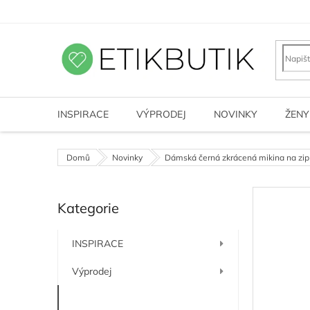
Přejít
na
obsah
INSPIRACE
VÝPRODEJ
NOVINKY
ŽENY
Domů
Novinky
Dámská černá zkrácená mikina na z
P
Kategorie
o
Přeskočit
kategorie
s
t
INSPIRACE
r
a
Výprodej
n
n
Novinky