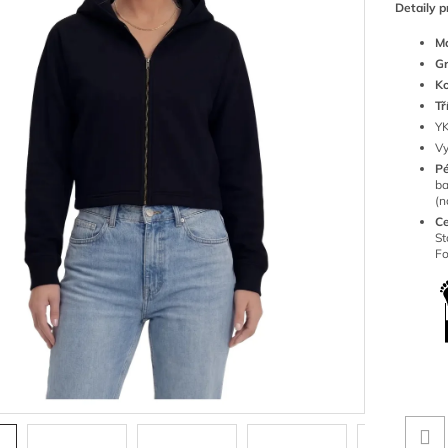
Detaily p
Ma
G
K
Tř
YK
Vy
P
ba
(n
Ce
S
Fo