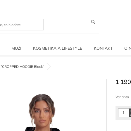
HLEDAT
MUŽI
KOSMETIKA A LIFESTYLE
KONTAKT
O 
ip "CROPPED HOODIE Black"
1 190
Měrná
cena:
Varianta