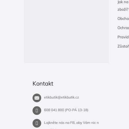
Jak na
zboží?
Obcho
Ochran
Pravidl
Zůsta
Kontakt
etikbutik
@
etikbutik.cz
608 041 800 (PO-PÁ 13-18)
Lajkněte nás na FB, aby Vám nic n