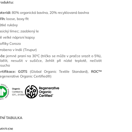
roduktu:
teriál:
80% organická bavlna, 20% recyklovaná bavlna
řih:
loose, boxy fit
átké rukávy
asický límec; zaoblený le
ě velké náprsní kapsy
oflíky Corozo
robeno v Indii (Tirupur)
éče:
jemné praní na 30°C (tričko se může v pračce srazit o 5%),
bělit, nesušit v sušičce, žehlit při nízké teplotě, nečistit
asucho
rtifikace:
GOTS
(Global Organic Textile Standard),
ROC™
egenerative Organic Certified®)
TNÍ TABULKA