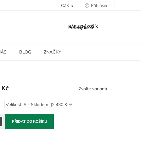
CZK
Přihlášení
NÁKUPNÍ KOŠÍK
Prázdný košík
NÁS
BLOG
ZNAČKY
 Kč
Zvolte variantu
PŘIDAT DO KOŠÍKU