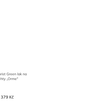
ist Green lak na
ehty „Orme"
379 Kč