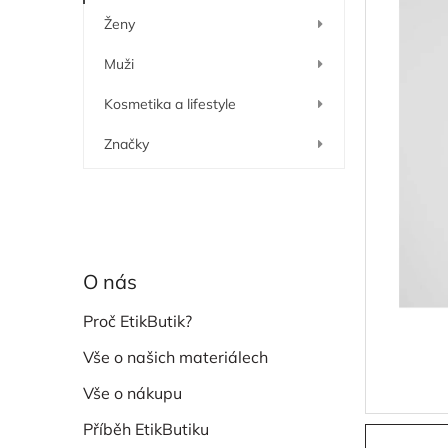
í
Ženy
p
a
Muži
n
e
Kosmetika a lifestyle
l
Značky
O nás
Proč EtikButik?
Vše o našich materiálech
Vše o nákupu
Příběh EtikButiku