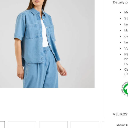
Detaily p
Ma
St
kr
kl
dv
kn
Vy
P
ne
n
Ce
(R
VELIKOS