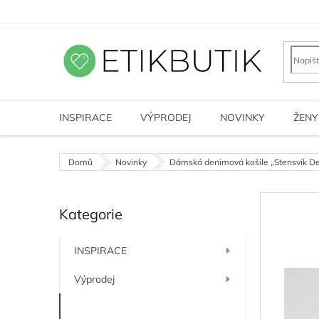
Přejít
na
obsah
INSPIRACE
VÝPRODEJ
NOVINKY
ŽENY
Domů
Novinky
Dámská denimová košile „Stensvik De
P
Kategorie
o
Přeskočit
kategorie
s
t
INSPIRACE
r
a
Výprodej
n
n
Novinky