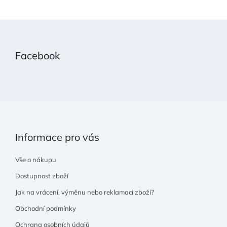
Z
á
p
Facebook
a
t
í
Informace pro vás
Vše o nákupu
Dostupnost zboží
Jak na vrácení, výměnu nebo reklamaci zboží?
Obchodní podmínky
Ochrana osobních údajů