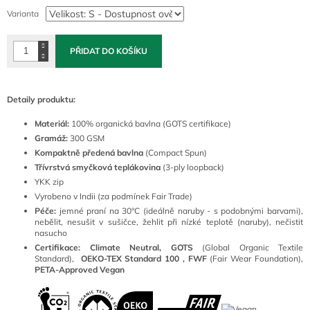
cena:
Varianta
PŘIDAT DO KOŠÍKU
Detaily produktu:
Materiál:
100
% organická bavlna (GOTS certifikace)
Gramáž:
300 GSM
Kompaktně předená bavlna
(Compact Spun)
Třívrstvá smyčková teplákovina
(3-ply loopback)
YKK zip
Vyrobeno v Indii (za podmínek Fair Trade)
Péče:
jemné praní na 30°C (ideálně naruby - s podobnými barvami),
nebělit, nesušit v sušičce, žehlit při nízké teplotě (naruby), nečistit
nasucho
Certifikace: Climate Neutral, GOTS
(
Global Organic Textile
Standard),
OEKO-TEX Standard 100 ,
FWF
(Fair Wear Foundation),
PETA-Approved Vegan