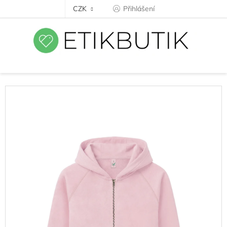
Přejít
CZK
Přihlášení
na
obsah