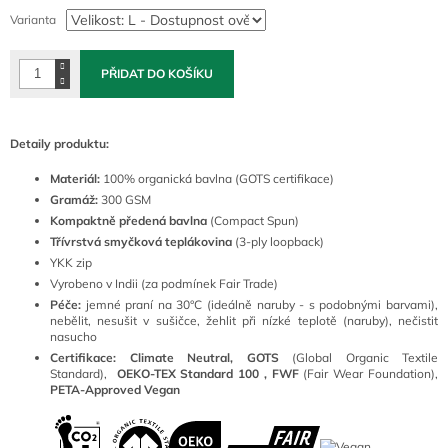
cena:
Varianta
PŘIDAT DO KOŠÍKU
Detaily produktu:
Materiál:
100
% organická bavlna (GOTS certifikace)
Gramáž:
300 GSM
Kompaktně předená bavlna
(Compact Spun)
Třívrstvá smyčková teplákovina
(3-ply loopback)
YKK zip
Vyrobeno v Indii (za podmínek Fair Trade)
Péče:
jemné praní na 30°C (ideálně naruby - s podobnými barvami),
nebělit, nesušit v sušičce, žehlit při nízké teplotě (naruby), nečistit
nasucho
Certifikace: Climate Neutral, GOTS
(
Global Organic Textile
Standard),
OEKO-TEX Standard 100 ,
FWF
(Fair Wear Foundation),
PETA-Approved Vegan