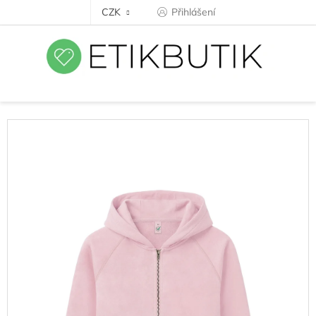
Přejít
CZK
Přihlášení
na
obsah