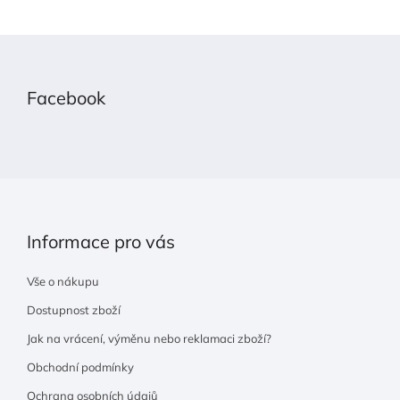
Z
á
p
Facebook
a
t
í
Informace pro vás
Vše o nákupu
Dostupnost zboží
Jak na vrácení, výměnu nebo reklamaci zboží?
Obchodní podmínky
Ochrana osobních údajů