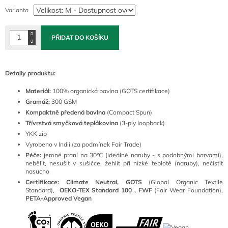
cena:
Varianta
PŘIDAT DO KOŠÍKU
Detaily produktu:
Materiál:
100
% organická bavlna (GOTS certifikace)
Gramáž:
300 GSM
Kompaktně předená bavlna
(Compact Spun)
Třívrstvá smyčková teplákovina
(3-ply loopback)
YKK zip
Vyrobeno v Indii (za podmínek Fair Trade)
Péče:
jemné praní na 30°C (ideálně naruby - s podobnými barvami),
nebělit, nesušit v sušičce, žehlit při nízké teplotě (naruby), nečistit
nasucho
Certifikace: Climate Neutral, GOTS
(
Global Organic Textile
Standard),
OEKO-TEX Standard 100 ,
FWF
(Fair Wear Foundation),
PETA-Approved Vegan