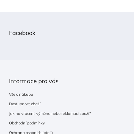
Z
á
p
Facebook
a
t
í
Informace pro vás
Vše o nákupu
Dostupnost zboží
Jak na vrácení, výměnu nebo reklamaci zboží?
Obchodní podmínky
Ochrana osobních údajů