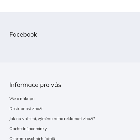
Z
á
p
Facebook
a
t
í
Informace pro vás
Vše o nákupu
Dostupnost zboží
Jak na vrácení, výměnu nebo reklamaci zboží?
Obchodní podmínky
Ochrana osobních údajů