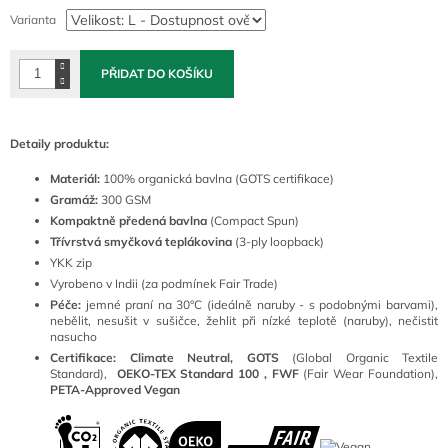
cena:
Varianta
PŘIDAT DO KOŠÍKU
Detaily produktu:
Materiál:
100
% organická bavlna (GOTS certifikace)
Gramáž:
300 GSM
Kompaktně předená bavlna
(Compact Spun)
Třívrstvá smyčková teplákovina
(3-ply loopback)
YKK zip
Vyrobeno v Indii (za podmínek Fair Trade)
Péče:
jemné praní na 30°C (ideálně naruby - s podobnými barvami),
nebělit, nesušit v sušičce, žehlit při nízké teplotě (naruby), nečistit
nasucho
Certifikace: Climate Neutral, GOTS
(
Global Organic Textile
Standard),
OEKO-TEX Standard 100 ,
FWF
(Fair Wear Foundation),
PETA-Approved Vegan