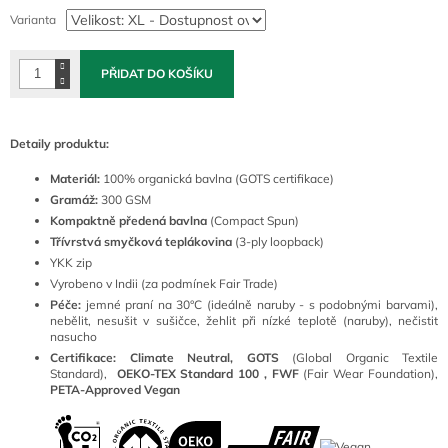
cena:
Varianta
PŘIDAT DO KOŠÍKU
Detaily produktu:
Materiál:
100
% organická bavlna (GOTS certifikace)
Gramáž:
300 GSM
Kompaktně předená bavlna
(Compact Spun)
Třívrstvá smyčková teplákovina
(3-ply loopback)
YKK zip
Vyrobeno v Indii (za podmínek Fair Trade)
Péče:
jemné praní na 30°C (ideálně naruby - s podobnými barvami),
nebělit, nesušit v sušičce, žehlit při nízké teplotě (naruby), nečistit
nasucho
Certifikace: Climate Neutral, GOTS
(
Global Organic Textile
Standard),
OEKO-TEX Standard 100 ,
FWF
(Fair Wear Foundation),
PETA-Approved Vegan