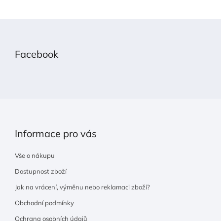
Z
á
p
Facebook
a
t
í
Informace pro vás
Vše o nákupu
Dostupnost zboží
Jak na vrácení, výměnu nebo reklamaci zboží?
Obchodní podmínky
Ochrana osobních údajů