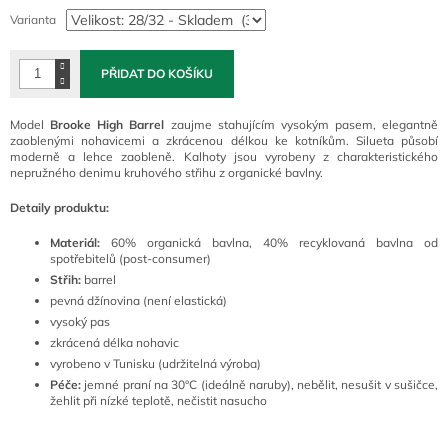
cena:
Varianta
PŘIDAT DO KOŠÍKU
Model
Brooke High Barrel
zaujme stahujícím vysokým pasem, elegantně
zaoblenými nohavicemi a zkrácenou délkou ke kotníkům. Silueta působí
moderně a lehce zaobleně. Kalhoty jsou vyrobeny z charakteristického
nepružného denimu kruhového střihu z organické bavlny.
Detaily produktu:
Materiál:
60% organická bavlna, 40% recyklovaná bavlna od
spotřebitelů (post-consumer)
Střih:
barrel
pevná džínovina (není elastická)
vysoký pas
zkrácená délka nohavic
vyrobeno v Tunisku (udržitelná výroba)
Péče:
jemné praní na 30°C (ideálně naruby), nebělit, nesušit v sušičce,
žehlit při nízké teplotě, nečistit nasucho