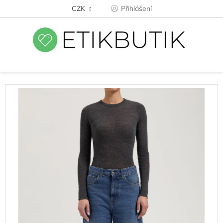
Přejít
CZK
Přihlášení
na
obsah