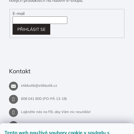
nových produktech na našem e-shopu.
E-mail
PŘIHLÁSIT SE
Kontakt
etikbutik
@
etikbutik.cz
608 041 800 (PO-PÁ 13-18)
Lajkněte nás na FB, aby Vám nic neuniklo!
etikbutik.cz
Tento web používá soubory cookie
v souladu s