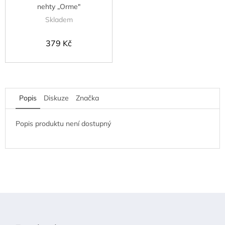
nehty „Orme"
Skladem
379 Kč
Popis
Diskuze
Značka
Popis produktu není dostupný
Z
á
p