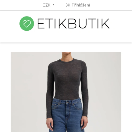
Přejít
CZK
Přihlášení
na
obsah