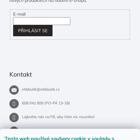
nových produktech na našem e-shopu.
E-mail
PŘIHLÁSIT SE
Kontakt
etikbutik
@
etikbutik.cz
608 041 800 (PO-PÁ 13-18)
Lajkněte nás na FB, aby Vám nic neuniklo!
etikbutik.cz
Tento web používá soubory cookie
v souladu s