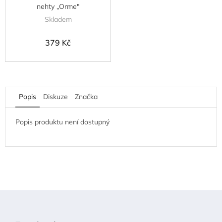
nehty „Orme"
Skladem
379 Kč
Popis
Diskuze
Značka
Popis produktu není dostupný
Z
á
p