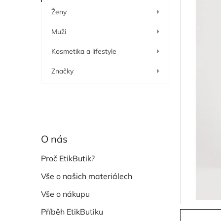
í
Ženy
p
a
Muži
n
e
Kosmetika a lifestyle
l
Značky
O nás
Proč EtikButik?
Vše o našich materiálech
Vše o nákupu
Příběh EtikButiku