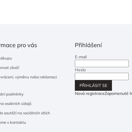
rmace pro vás
Přihlášení
E-mail
nákupu
nost zboží
Heslo
 vrácení, výměnu nebo reklamaci
PŘIHLÁSIT SE
Nová registrace
Zapomenuté h
dní podmínky
a osobních údajů
a soutěží na sociálních sítích
ňme v kontaktu