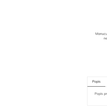
Manucur
n
Popis
Popis p