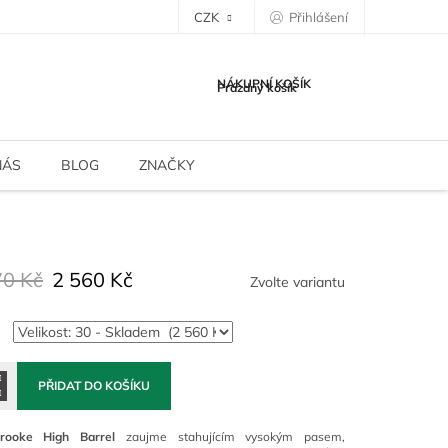
CZK
Přihlášení
NÁKUPNÍ KOŠÍK
Prázdný košík
NÁS
BLOG
ZNAČKY
70 Kč
2 560 Kč
Zvolte variantu
PŘIDAT DO KOŠÍKU
rooke High Barrel
zaujme stahujícím vysokým pasem,