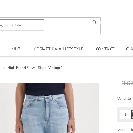
HLEDAT
MUŽI
KOSMETIKA A LIFESTYLE
KONTAKT
O 
ooke High Barrel Flow - Stone Vintage"
3 6
Měrná
cena:
Varianta
Model
B