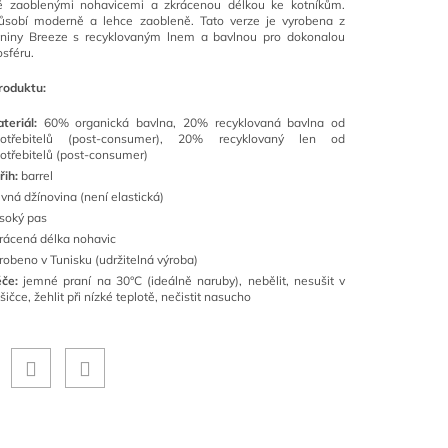
ě zaoblenými nohavicemi a zkrácenou délkou ke kotníkům.
působí moderně a lehce zaobleně. Tato verze je vyrobena z
aniny Breeze s recyklovaným lnem a bavlnou pro dokonalou
osféru.
roduktu:
teriál:
60% organická bavlna, 20% recyklovaná bavlna od
potřebitelů (post-consumer), 20% recyklovaný len od
otřebitelů (post-consumer)
řih:
barrel
vná džínovina (není elastická)
soký pas
rácená délka nohavic
robeno v Tunisku (udržitelná výroba)
če:
jemné praní na 30°C (ideálně naruby), nebělit, nesušit v
šičce, žehlit při nízké teplotě, nečistit nasucho