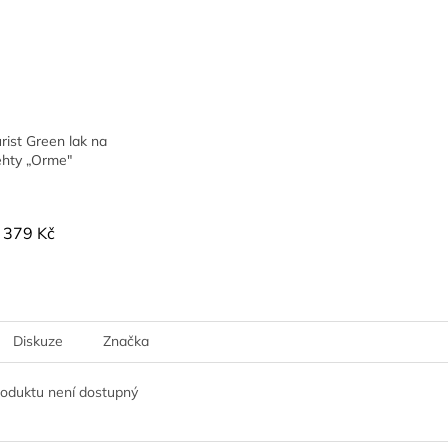
ist Green lak na
ehty „Orme"
379 Kč
Diskuze
Značka
roduktu není dostupný