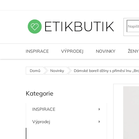
Přejít
na
obsah
INSPIRACE
VÝPRODEJ
NOVINKY
ŽENY
Domů
Novinky
Dámské barell džíny s příměsí lnu „Br
P
Kategorie
o
Přeskočit
kategorie
s
t
INSPIRACE
r
a
Výprodej
n
n
Novinky