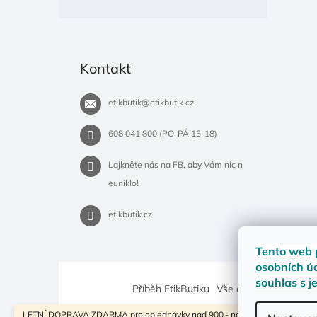
Kontakt
etikbutik
@
etikbutik.cz
608 041 800 (PO-PÁ 13-18)
Lajkněte nás na FB, aby Vám nic n
euniklo!
etikbutik.cz
Tento web 
osobních ú
souhlas s j
Příběh EtikButiku
Vše o nákupu
Dostup
LETNÍ DOPRAVA ZDARMA pro objednávky nad 900,- na pobočky Zásilkovny