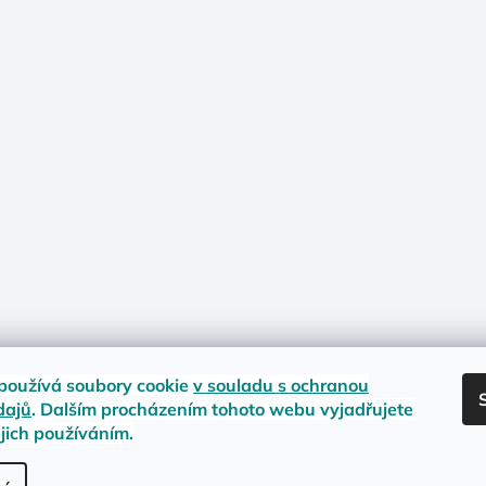
používá soubory cookie
v souladu s ochranou
dajů
. Dalším procházením tohoto webu vyjadřujete
ejich používáním.
nost zboží
Materiály a velikosti
Jak na vrácení nebo reklamaci?
Obc
.