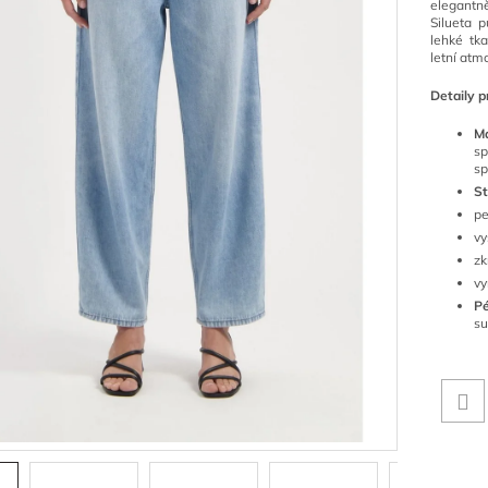
elegantn
Silueta 
lehké tk
letní atm
Detaily p
Ma
s
sp
St
pe
vy
zk
vy
Pé
su